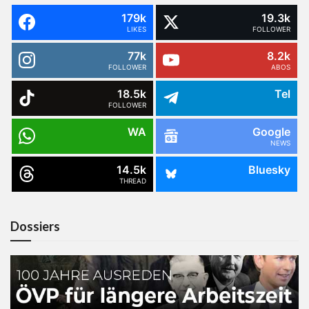
179k
19.3k
LIKES
FOLLOWER
77k
8.2k
FOLLOWER
ABOS
18.5k
Tel
FOLLOWER
WA
Google
NEWS
14.5k
Bluesky
THREAD
Dossiers