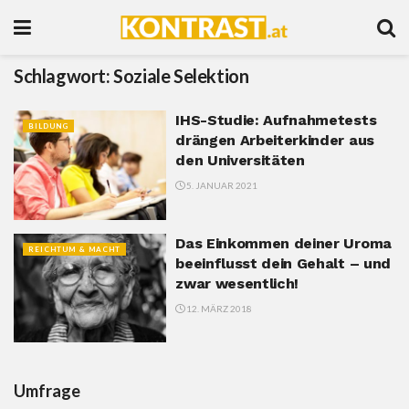
Schlagwort:
Soziale Selektion
IHS-Studie: Aufnahmetests
BILDUNG
drängen Arbeiterkinder aus
den Universitäten
5. JANUAR 2021
Das Einkommen deiner Uroma
REICHTUM & MACHT
beeinflusst dein Gehalt – und
zwar wesentlich!
12. MÄRZ 2018
Umfrage