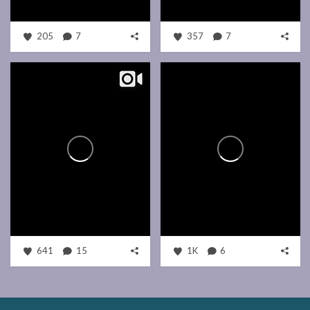
205
7
357
7
641
15
1K
6