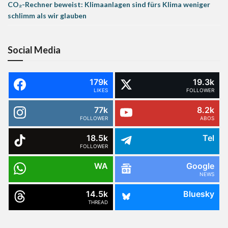
CO₂-Rechner beweist: Klimaanlagen sind fürs Klima weniger
schlimm als wir glauben
Social Media
179k
19.3k
LIKES
FOLLOWER
77k
8.2k
FOLLOWER
ABOS
18.5k
Tel
FOLLOWER
WA
Google
NEWS
14.5k
Bluesky
THREAD