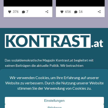
376
7
656
16
Das sozialdemokratische Magazin Kontrast.at begleitet mit
seinen Beiträgen die aktuelle Politik. Wir betrachten
Gesellschaft, Staat und Wirtschaft von einem progressiven,
emanzipatorischen Standpunkt aus. Kontrast wirft den Blick der
sozialen Gerechtigkeit auf die Welt.
Impressum
: SPÖ-Klub - 1017 Wien - Telefon: +43 1 40110-
3393 - e-mail: redaktion@kontrast.at -
Datenschutzerklärung