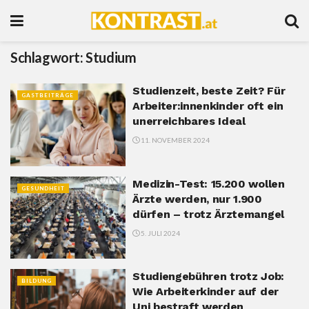
Schlagwort:
Studium
Studienzeit, beste Zeit? Für
GASTBEITRÄGE
Arbeiter:innenkinder oft ein
unerreichbares Ideal
11. NOVEMBER 2024
Medizin-Test: 15.200 wollen
GESUNDHEIT
Ärzte werden, nur 1.900
dürfen – trotz Ärztemangel
5. JULI 2024
Studiengebühren trotz Job:
BILDUNG
Wie Arbeiterkinder auf der
Uni bestraft werden