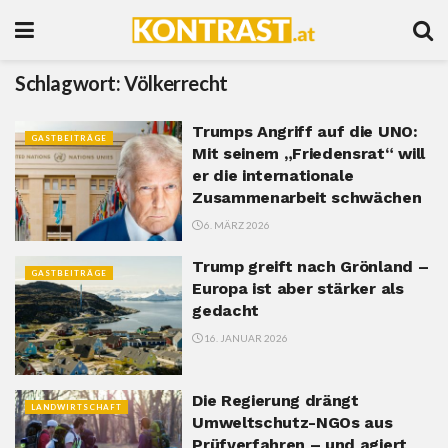
Schlagwort:
Völkerrecht
Trumps Angriff auf die UNO:
GASTBEITRÄGE
Mit seinem „Friedensrat“ will
er die internationale
Zusammenarbeit schwächen
6. MÄRZ 2026
Trump greift nach Grönland –
GASTBEITRÄGE
Europa ist aber stärker als
gedacht
16. JANUAR 2026
Die Regierung drängt
LANDWIRTSCHAFT
Umweltschutz-NGOs aus
Prüfverfahren – und agiert