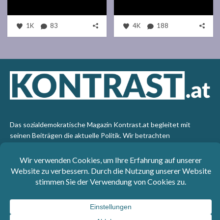
1K
83
4K
188
Das sozialdemokratische Magazin Kontrast.at begleitet mit
seinen Beiträgen die aktuelle Politik. Wir betrachten
Gesellschaft, Staat und Wirtschaft von einem progressiven,
emanzipatorischen Standpunkt aus. Kontrast wirft den Blick der
sozialen Gerechtigkeit auf die Welt.
Impressum
: SPÖ-Klub - 1017 Wien - Telefon: +43 1 40110-
3393 - e-mail: redaktion@kontrast.at -
Datenschutzerklärung