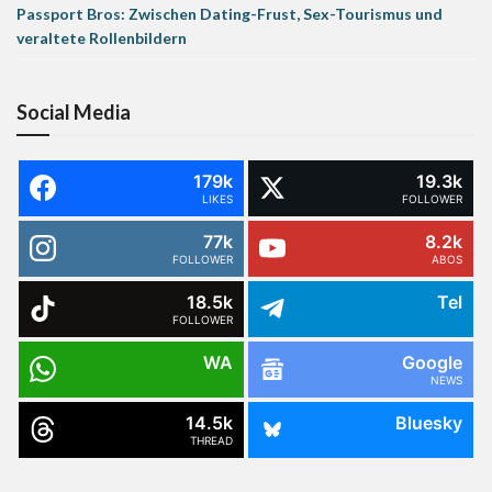
Passport Bros: Zwischen Dating-Frust, Sex-Tourismus und
veraltete Rollenbildern
Social Media
179k
19.3k
LIKES
FOLLOWER
77k
8.2k
FOLLOWER
ABOS
18.5k
Tel
FOLLOWER
WA
Google
NEWS
14.5k
Bluesky
THREAD