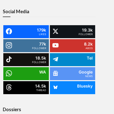
Social Media
179k
19.3k
LIKES
FOLLOWER
77k
8.2k
FOLLOWER
ABOS
18.5k
Tel
FOLLOWER
WA
Google
NEWS
14.5k
Bluesky
THREAD
Dossiers