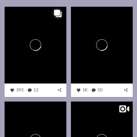
393
12
1K
50