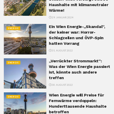
Haushalte mit klimaneutraler
Wärme!
29. JANUAR 2024
Ein Wien Energie-„Skandal“,
ENERGIE
der keiner war: Horror-
Schlagzeilen und ÖVP-Spin
hatten Vorrang
31. AUGUST 2022
„Verrückter Strommarkt“:
ENERGIE
Was der Wien Energie passiert
ist, könnte auch andere
treffen
30. AUGUST 2022
Wien Energie will Preise für
ENERGIE
Fernwärme verdoppeln:
Hunderttausende Haushalte
betroffen