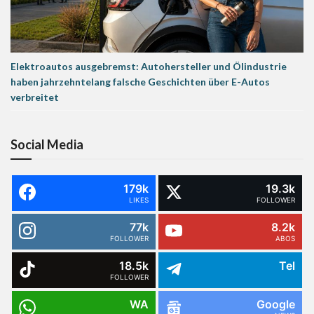
Elektroautos ausgebremst: Autohersteller und Ölindustrie
haben jahrzehntelang falsche Geschichten über E-Autos
verbreitet
Social Media
179k
19.3k
LIKES
FOLLOWER
77k
8.2k
FOLLOWER
ABOS
18.5k
Tel
FOLLOWER
WA
Google