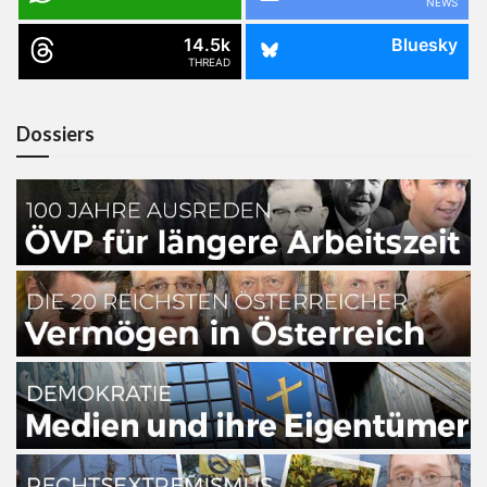
NEWS
14.5k
Bluesky
THREAD
Dossiers