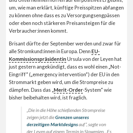
um, wie man erklärt, künftige Preisspitzen abfangen
zu können ohne dass es zu Versorgungsengpässen
oder eben noch stärkeren Preisansteigen für die
Verbraucher:innen kommt.
Brisant dürfte der September werden und zwar für
alle Stromkund:innen in Europa. Denn
EU-
Kommissionspräsidentin
Ursula von der Leyen hat
just gestern angekündigt, dass es wohl einen „Not-
Eingriff“ („emergency intervention“) der EU in den
Strommarkt geben wird, um die Strompreise zu
dämpfen. Dass das „
Merit-Order
-System“ wie
bisher beibehalten wird, ist fraglich.
„Die in die Höhe schießenden Strompreise
zeigen jetzt die
Grenzen unseres
derzeitigen Marktdesigns
auf“, sagte von
der Leyen auf einem Termin in Slowenien. „Es