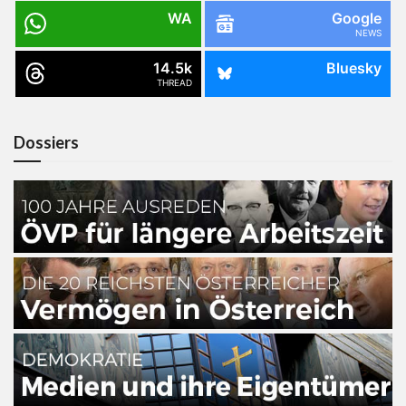
WA
Google
NEWS
14.5k
Bluesky
THREAD
Dossiers