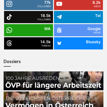
77k
8.2k
FOLLOWER
ABOS
18.5k
Tel
FOLLOWER
WA
Google
NEWS
14.5k
Bluesky
THREAD
Dossiers