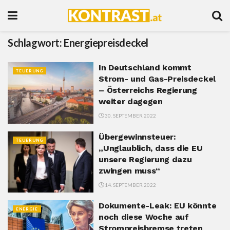
Schlagwort:
Energiepreisdeckel
In Deutschland kommt
TEUERUNG
Strom- und Gas-Preisdeckel
– Österreichs Regierung
weiter dagegen
30. SEPTEMBER 2022
Übergewinnsteuer:
TEUERUNG
„Unglaublich, dass die EU
unsere Regierung dazu
zwingen muss“
14. SEPTEMBER 2022
Dokumente-Leak: EU könnte
ENERGIE
noch diese Woche auf
Strompreisbremse treten