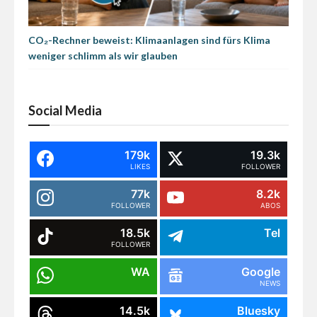
CO₂-Rechner beweist: Klimaanlagen sind fürs Klima
weniger schlimm als wir glauben
Social Media
179k
19.3k
LIKES
FOLLOWER
77k
8.2k
FOLLOWER
ABOS
18.5k
Tel
FOLLOWER
WA
Google
NEWS
14.5k
Bluesky