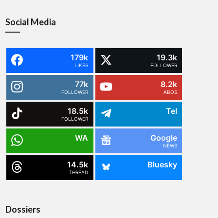
Social Media
179k
19.3k
LIKES
FOLLOWER
77k
8.2k
FOLLOWER
ABOS
18.5k
Tel
FOLLOWER
WA
Google
NEWS
14.5k
Bluesky
THREAD
Dossiers