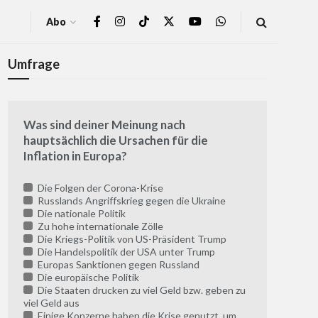
Abo
Umfrage
Was sind deiner Meinung nach
hauptsächlich die Ursachen für die
Inflation in Europa?
Die Folgen der Corona-Krise
Russlands Angriffskrieg gegen die Ukraine
Die nationale Politik
Zu hohe internationale Zölle
Die Kriegs-Politik von US-Präsident Trump
Die Handelspolitik der USA unter Trump
Europas Sanktionen gegen Russland
Die europäische Politik
Die Staaten drucken zu viel Geld bzw. geben zu
viel Geld aus
Einige Konzerne haben die Krise genutzt, um