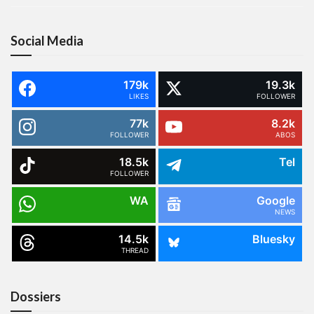
Social Media
179k
19.3k
LIKES
FOLLOWER
77k
8.2k
FOLLOWER
ABOS
18.5k
Tel
FOLLOWER
WA
Google
NEWS
14.5k
Bluesky
THREAD
Dossiers