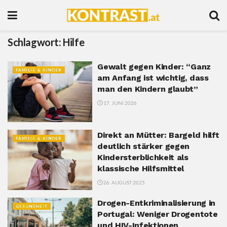
Schlagwort:
Hilfe
Gewalt gegen Kinder: “Ganz
FAMILIE & KINDER
am Anfang ist wichtig, dass
man den Kindern glaubt”
17. JUNI 2026
Direkt an Mütter: Bargeld hilft
FAMILIE & KINDER
deutlich stärker gegen
Kindersterblichkeit als
klassische Hilfsmittel
26. AUGUST 2025
Drogen-Entkriminalisierung in
GESUNDHEIT
Portugal: Weniger Drogentote
und HIV-Infektionen