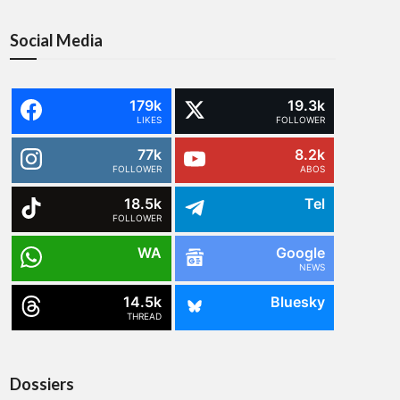
Social Media
179k
19.3k
LIKES
FOLLOWER
77k
8.2k
FOLLOWER
ABOS
18.5k
Tel
FOLLOWER
WA
Google
NEWS
14.5k
Bluesky
THREAD
Dossiers