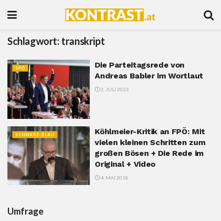
Schlagwort:
transkript
Die Parteitagsrede von
SPÖ
Andreas Babler im Wortlaut
2. JULI 2023
Köhlmeier-Kritik an FPÖ: Mit
SCHWARZ-BLAU
vielen kleinen Schritten zum
großen Bösen + Die Rede im
Original + Video
4. MAI 2018
Umfrage