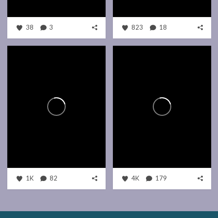
38
3
823
18
1K
82
4K
179