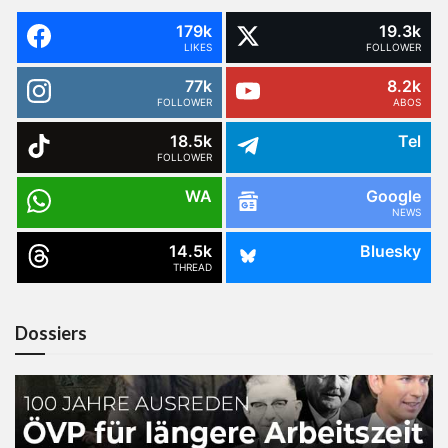
179k
19.3k
LIKES
FOLLOWER
77k
8.2k
FOLLOWER
ABOS
18.5k
Tel
FOLLOWER
WA
Google
NEWS
14.5k
Bluesky
THREAD
Dossiers