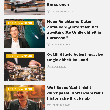
Emissionen
3. NOVEMBER 2025
Neue Reichtums-Daten
REICHTUM & MACHT
enthüllen: „Österreich hat
zweitgrößte Ungleichheit in
Eurozone.“
11. JANUAR 2024
OeNB-Studie belegt massive
REICHTUM & MACHT
Ungleichheit im Land
16. JUNI 2023
Weil Bezos Yacht nicht
REICHTUM & MACHT
durchpasst: Rotterdam reißt
historische Brücke ab
3. FEBRUAR 2022