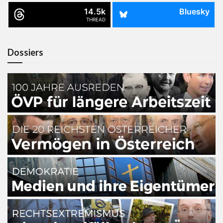
14.5k
Bluesky
THREAD
Dossiers