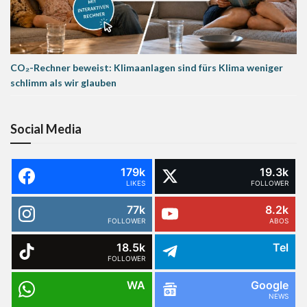
CO₂-Rechner beweist: Klimaanlagen sind fürs Klima weniger
schlimm als wir glauben
Social Media
179k
19.3k
LIKES
FOLLOWER
77k
8.2k
FOLLOWER
ABOS
18.5k
Tel
FOLLOWER
WA
Google
NEWS