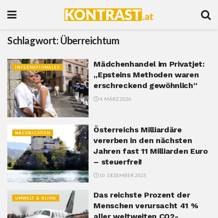
Schlagwort:
Überreichtum
Mädchenhandel im Privatjet:
INTERNATIONALES
„Epsteins Methoden waren
erschreckend gewöhnlich“
4. MÄRZ 2026
Österreichs Milliardäre
NACHRICHTEN
vererben in den nächsten
Jahren fast 11 Milliarden Euro
– steuerfrei!
10. DEZEMBER 2025
Das reichste Prozent der
UMWELT & KLIMA
Menschen verursacht 41 %
aller weltweiten CO2-