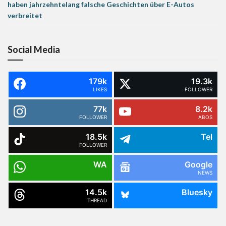
haben jahrzehntelang falsche Geschichten über E-Autos
verbreitet
Social Media
179k
19.3k
LIKES
FOLLOWER
77k
8.2k
FOLLOWER
ABOS
18.5k
Tel
FOLLOWER
WA
Google
NEWS
14.5k
Bluesky
THREAD