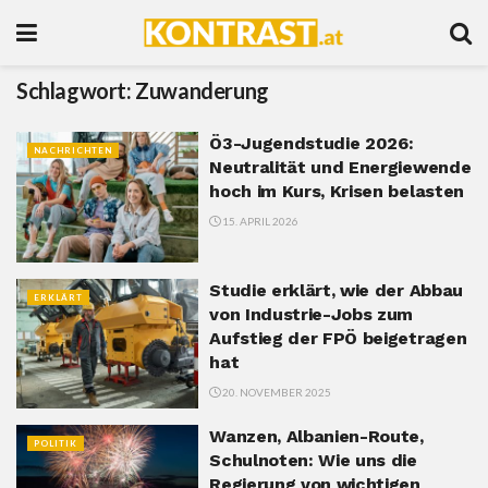
Schlagwort:
Zuwanderung
Ö3-Jugendstudie 2026:
NACHRICHTEN
Neutralität und Energiewende
hoch im Kurs, Krisen belasten
15. APRIL 2026
Studie erklärt, wie der Abbau
ERKLÄRT
von Industrie-Jobs zum
Aufstieg der FPÖ beigetragen
hat
20. NOVEMBER 2025
Wanzen, Albanien-Route,
POLITIK
Schulnoten: Wie uns die
Regierung von wichtigen