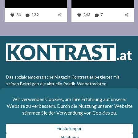
3K
132
243
7
Das sozialdemokratische Magazin Kontrast.at begleitet mit
seinen Beiträgen die aktuelle Politik. Wir betrachten
Gesellschaft, Staat und Wirtschaft von einem progressiven,
emanzipatorischen Standpunkt aus. Kontrast wirft den Blick der
sozialen Gerechtigkeit auf die Welt.
Impressum
: SPÖ-Klub - 1017 Wien - Telefon: +43 1 40110-
3393 - e-mail: redaktion@kontrast.at -
Datenschutzerklärung