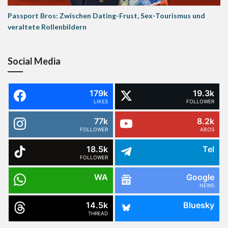
Passport Bros: Zwischen Dating-Frust, Sex-Tourismus und
veraltete Rollenbildern
Social Media
179k
19.3k
LIKES
FOLLOWER
77k
8.2k
FOLLOWER
ABOS
18.5k
Tel
FOLLOWER
WA
Google
NEWS
14.5k
Bluesky
THREAD