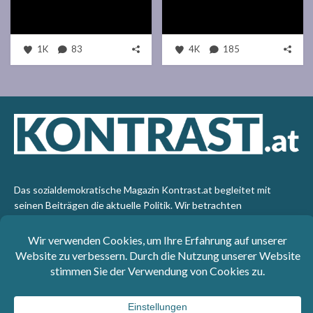
1K
83
4K
185
Das sozialdemokratische Magazin Kontrast.at begleitet mit
seinen Beiträgen die aktuelle Politik. Wir betrachten
Gesellschaft, Staat und Wirtschaft von einem progressiven,
emanzipatorischen Standpunkt aus. Kontrast wirft den Blick der
sozialen Gerechtigkeit auf die Welt.
Impressum
: SPÖ-Klub - 1017 Wien - Telefon: +43 1 40110-
3393 - e-mail: redaktion@kontrast.at -
Datenschutzerklärung