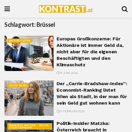
Schlagwort:
Brüssel
Europas Großkonzerne: Für
NACHRICHTEN
Aktionäre ist immer Geld da,
nicht aber für die eigenen
Beschäftigten und den
Klimaschutz
9. JUNI 2026
Der „Carrie-Bradshaw-Index“:
GOOD NEWS
Economist-Ranking listet
Wien als Stadt, in der man für
sein Geld gut wohnen kann
5. FEBRUAR 2026
Politik-Insider Matzka:
MANFRED MATZKA - INSIDE
STAATSAPPARAT
Österreich braucht in