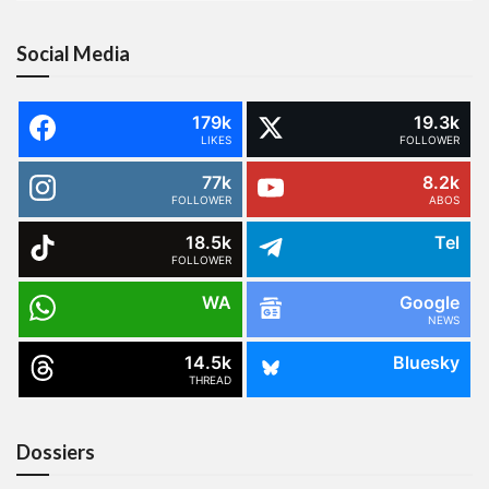
Social Media
179k
19.3k
LIKES
FOLLOWER
77k
8.2k
FOLLOWER
ABOS
18.5k
Tel
FOLLOWER
WA
Google
NEWS
14.5k
Bluesky
THREAD
Dossiers