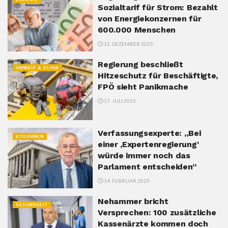
Sozialtarif für Strom: Bezahlt
von Energiekonzernen für
600.000 Menschen
12. DEZEMBER 2025
Regierung beschließt
UMWELT & KLIMA
Hitzeschutz für Beschäftigte,
FPÖ sieht Panikmache
17. JULI 2025
Verfassungsexperte: „Bei
KOLUMNEN
einer ‚Expertenregierung‘
würde immer noch das
Parlament entscheiden“
14. FEBRUAR 2025
Nehammer bricht
GESUNDHEIT
Versprechen: 100 zusätzliche
Kassenärzte kommen doch