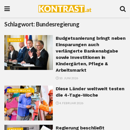
Schlagwort:
Bundesregierung
Budgetsanierung bringt neben
DOSSIER
Einsparungen auch
verlängerte Bankenabgabe
sowie Investitionen in
Kindergärten, Pflege &
Arbeitsmarkt
10. JUNI 2026
Diese Länder weltweit testen
4-TAGE-WOCHE
die 4-Tage-Woche
4. FEBRUAR 2026
Regierung beschließt
ENERGIE