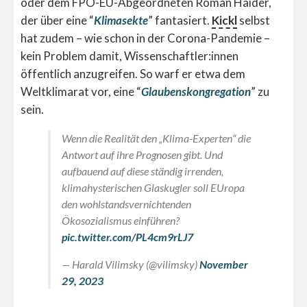
oder dem FPÖ-EU-Abgeordneten Roman Haider,
der über eine “
Klimasekte
” fantasiert.
Kickl
selbst
hat zudem – wie schon in der Corona-Pandemie –
kein Problem damit, Wissenschaftler:innen
öffentlich anzugreifen. So warf er etwa dem
Weltklimarat vor, eine “
Glaubenskongregation
” zu
sein.
Wenn die Realität den „Klima-Experten“ die
Antwort auf ihre Prognosen gibt. Und
aufbauend auf diese ständig irrenden,
klimahysterischen Glaskugler soll EUropa
den wohlstandsvernichtenden
Ökosozialismus einführen?
pic.twitter.com/PL4cm9rLJ7
— Harald Vilimsky (@vilimsky)
November
29, 2023