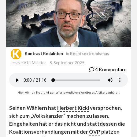
Kontrast Redaktion
in
Rechtsextremismus
Lesezeit:14 Minuten
8. September 2025
4 Kommentare
Hier können Sie die AI-generierte Audioversion dieses Artikels anhören.
Seinen Wählern hat
Herbert Kickl
versprochen,
sich zum „Volkskanzler“ machen zu lassen.
Eingehalten hat er das nicht und stattdessen die
Koalitionsverhandlungen mit der
ÖVP
platzen