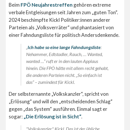
Beim
FPÖ Neujahrestreffen
gehören extreme
verbale Entgleisungen seit Jahren zum „guten Ton“.
2024 beschimpfte Kickl Politiker:innen anderer
Parteien als „Volksverräter“ und phantasiert von
einer Fahndungsliste für politisch Andersdenkende.
„
Ich habe so eine lange Fahndungsliste
:
Nehammer, Edtstadler, Rauch, … Wanted,
wanted …“
ruft er in den lauten Applaus
hinein. Die FPÖ hätte mit allem recht gehabt,
die anderen Parteien nicht.
„So einfach ist
das“
– zumindest für Kickl.
Der selbsternannte „Volkskanzler“, spricht von
„Erlösung“ und will den „entscheidenden Schlag“
gegen „das System“ ausführen. Einmal sagt er
sogar:
„Die Erlösung ist in Sicht“
.
"Volkskanzler" Kickl. Das ist der übliche