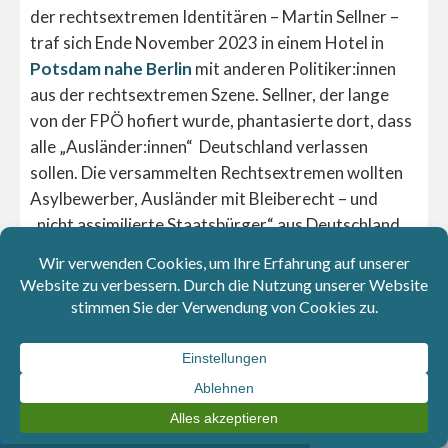
der rechtsextremen Identitären – Martin Sellner –
traf sich Ende November 2023 in einem Hotel in
Potsdam nahe Berlin
mit anderen Politiker:innen
aus der rechtsextremen Szene. Sellner, der lange
von der FPÖ hofiert wurde, phantasierte dort, dass
alle „Ausländer:innen“ Deutschland verlassen
sollen. Die versammelten Rechtsextremen wollten
Asylbewerber, Ausländer mit Bleiberecht – und
„nicht assimilierte Staatsbürger“ aus Deutschland
vertreiben. Das steht gegen alle Rechtsstaatlichen
Prinzipien. Eine besondere Symbolik hatte auch der
Ort, der für das Treffen ausgewählt wurde.
Potsdam liegt nämlich in unmittelbarer Nähe zu
Wannsee, an dem 1942 die Wannseekonferenz
stattgefunden hat. Dort wurde die organisierte
Vernichtung der europäischen Jüd:innen
beschlossen.