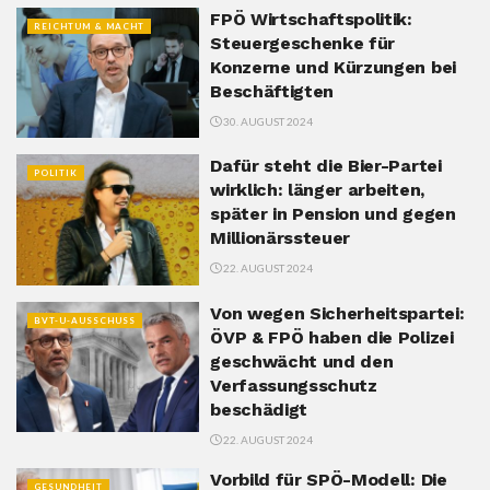
FPÖ Wirtschaftspolitik:
REICHTUM & MACHT
Steuergeschenke für
Konzerne und Kürzungen bei
Beschäftigten
30. AUGUST 2024
Dafür steht die Bier-Partei
POLITIK
wirklich: länger arbeiten,
später in Pension und gegen
Millionärssteuer
22. AUGUST 2024
Von wegen Sicherheitspartei:
BVT-U-AUSSCHUSS
ÖVP & FPÖ haben die Polizei
geschwächt und den
Verfassungsschutz
beschädigt
22. AUGUST 2024
Vorbild für SPÖ-Modell: Die
GESUNDHEIT