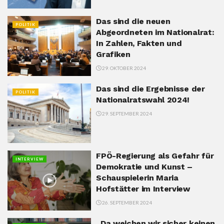
Das sind die neuen
POLITIK
Abgeordneten im Nationalrat:
In Zahlen, Fakten und
Grafiken
29. OKTOBER 2024
Das sind die Ergebnisse der
POLITIK
Nationalratswahl 2024!
29. SEPTEMBER 2024
FPÖ-Regierung als Gefahr für
INTERVIEW
Demokratie und Kunst –
Schauspielerin Maria
Hofstätter im Interview
26. SEPTEMBER 2024
„Da weichen wir sicher keinen