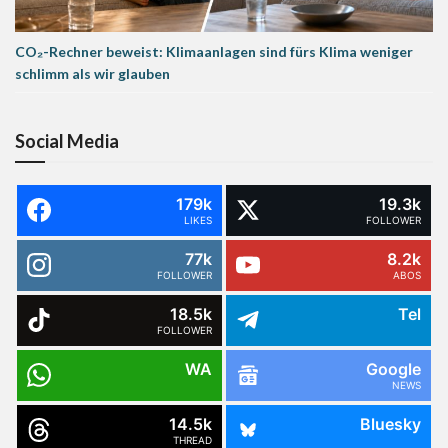
CO₂-Rechner beweist: Klimaanlagen sind fürs Klima weniger
schlimm als wir glauben
Social Media
179k
19.3k
LIKES
FOLLOWER
77k
8.2k
FOLLOWER
ABOS
18.5k
Tel
FOLLOWER
WA
Google
NEWS
14.5k
Bluesky
THREAD