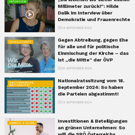
INTERVIEW
Millimeter zurück!“: Hilde
Dalik im Interview über
Demokratie und Frauenrechte
24. SEPTEMBER 2024
Gegen Abtreibung, gegen Ehe
GESELLSCHAFT
für alle und für politische
Einmischung der Kirche – das
ist „die Mitte“ der ÖVP
20. SEPTEMBER 2024
Nationalratssitzung vom 18.
ABSTIMMUNGEN
NATIONALRAT
September 2024: So haben
die Parteien abgestimmt!
19. SEPTEMBER 2024
Investitionen & Beteiligungen
UMWELT & KLIMA
an grünen Unternehmen: So
will die SPÖ Österreichs