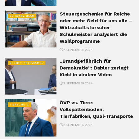
Steuergeschenke für Reiche
SCHWARZ-BLAU
oder mehr Geld für uns alle –
Wirtschaftsforscher
Schulmeister analysiert die
Wahlprogramme
7. SEPTEMBER 2024
„Brandgefährlich für
RECHTSEXTREMISMUS
Demokratie“: Babler zerlegt
Kickl in viralem Video
3. SEPTEMBER 2024
ÖVP vs. Tiere:
TIERSCHUTZ
Vollspaltenböden,
Tierfabriken, Qual-Transporte
2. SEPTEMBER 2024