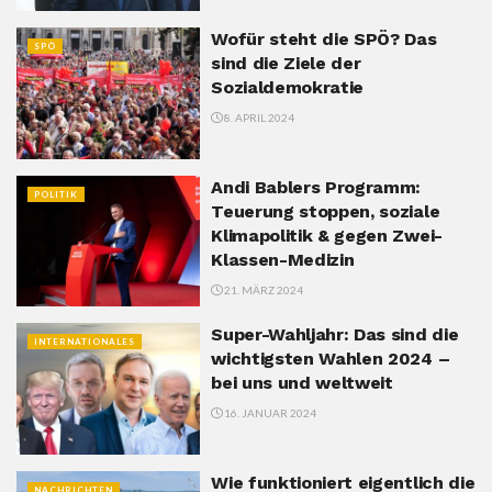
Wofür steht die SPÖ? Das
SPÖ
sind die Ziele der
Sozialdemokratie
8. APRIL 2024
Andi Bablers Programm:
POLITIK
Teuerung stoppen, soziale
Klimapolitik & gegen Zwei-
Klassen-Medizin
21. MÄRZ 2024
Super-Wahljahr: Das sind die
INTERNATIONALES
wichtigsten Wahlen 2024 –
bei uns und weltweit
16. JANUAR 2024
Wie funktioniert eigentlich die
NACHRICHTEN