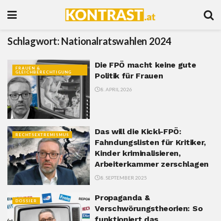
Schlagwort:
Nationalratswahlen 2024
Die FPÖ macht keine gute
FRAUEN &
GLEICHBERECHTIGUNG
Politik für Frauen
8. APRIL 2026
Das will die Kickl-FPÖ:
RECHTSEXTREMISMUS
Fahndungslisten für Kritiker,
Kinder kriminalisieren,
Arbeiterkammer zerschlagen
8. SEPTEMBER 2025
Propaganda &
DOSSIER
Verschwörungstheorien: So
funktioniert das