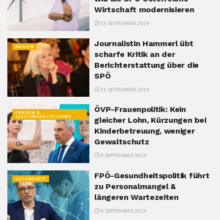
Wirtschaft modernisieren
13. SEPTEMBER 2024
Journalistin Hammerl übt
MEDIEN
scharfe Kritik an der
Berichterstattung über die
SPÖ
11. SEPTEMBER 2024
ÖVP-Frauenpolitik: Kein
FRAUEN &
GLEICHBERECHTIGUNG
gleicher Lohn, Kürzungen bei
Kinderbetreuung, weniger
Gewaltschutz
9. SEPTEMBER 2024
FPÖ-Gesundheitspolitik führt
GESUNDHEIT
zu Personalmangel &
längeren Wartezeiten
9. SEPTEMBER 2024