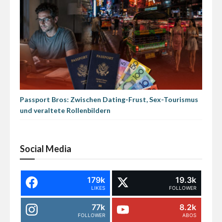
Passport Bros: Zwischen Dating-Frust, Sex-Tourismus
und veraltete Rollenbildern
Social Media
179k
19.3k
LIKES
FOLLOWER
77k
8.2k
FOLLOWER
ABOS