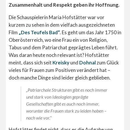
Zusammenhalt und Respekt geben ihr Hoffnung.
Die Schauspielerin Maria Hofstätter war vor
kurzem zu sehen in dem vielfach ausgezeichneten
Film
„Des Teufels Bad“
. Es geht um das Jahr 1750 in
Oberösterreich, wo eine Frau ein von Religion,
Tabus und dem Patriarchat geprägtes Leben führt.
Was daran heute noch relevant ist? Hofstätter
meint, dass sich seit
Kreisky
und
Dohnal
zum Glück
vieles für Frauen zum Positiven verändert hat –
doch manche Dinge sind leider gleich geblieben.
„Patriarchale Strukturen gibt es noch immer
und stark von Ideologien geprägte
Gesellschaften gibt es auch noch immer,
worunter die Frauen stark zu leiden haben –
nach wie vor.“
Hofstätter findet nicht, dass es die Aufgabe von