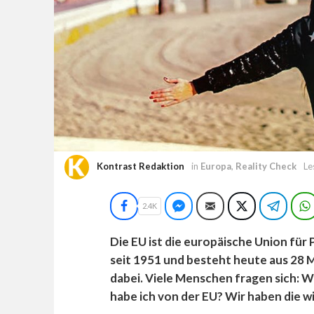
Kontrast Redaktion
in
Europa
,
Reality Check
Le
Facebook
Facebook Messenger
E-Mail
Twitter
Teleg
2.4K
Die EU ist die europäische Union für P
seit 1951 und besteht heute aus 28 M
dabei. Viele Menschen fragen sich: W
habe ich von der EU?
Wir haben die w