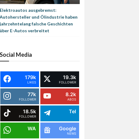
Elektroautos ausgebremst:
Autohersteller und Ölindustrie haben
jahrzehntelang falsche Geschichten
über E-Autos verbreitet
Social Media
179k
19.3k
LIKES
FOLLOWER
77k
8.2k
FOLLOWER
ABOS
18.5k
Tel
FOLLOWER
WA
Google
NEWS