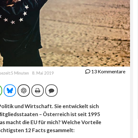
13 Kommentare
sezeit:5 Minuten
8. Mai 2019
ram
WhatsApp
Bluesky
ChatGPT
Drucken
Kommentieren
olitik und Wirtschaft. Sie entwickelt sich
itgliedsstaaten – Österreich ist seit 1995
as macht die EU für mich? Welche Vorteile
ichtigsten 12 Facts gesammelt: