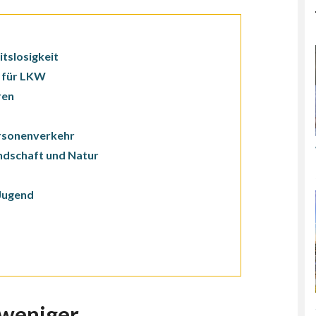
tslosigkeit
t für LKW
ren
ersonenverkehr
ndschaft und Natur
 Jugend
 weniger