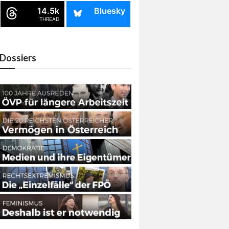
14.5k
Bluesky
THREAD
Dossiers