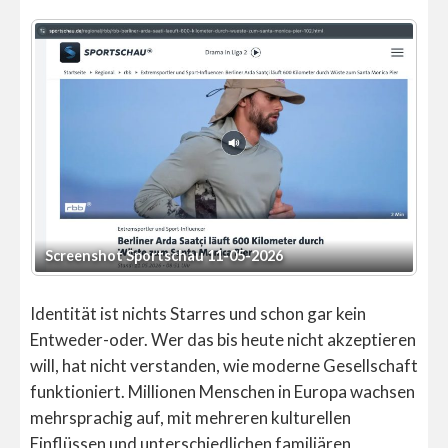
Screenshot Sportschau 11-05-2026
Sc
Identität ist nichts Starres und schon gar kein
Entweder-oder. Wer das bis heute nicht akzeptieren
will, hat nicht verstanden, wie moderne Gesellschaft
funktioniert. Millionen Menschen in Europa wachsen
mehrsprachig auf, mit mehreren kulturellen
Einflüssen und unterschiedlichen familiären