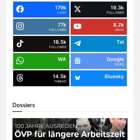
179k
19.3k
LIKES
FOLLOWER
77k
8.2k
FOLLOWER
ABOS
18.5k
Tel
FOLLOWER
WA
Google
NEWS
14.5k
Bluesky
THREAD
Dossiers