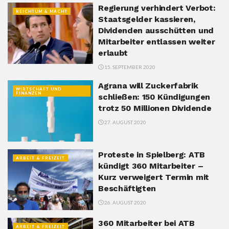
Regierung verhindert Verbot:
REICHTUM & MACHT
Staatsgelder kassieren,
Dividenden ausschütten und
Mitarbeiter entlassen weiter
erlaubt
15. SEPTEMBER 2020
Agrana will Zuckerfabrik
WIRTSCHAFT UND
FINANZEN
schließen: 150 Kündigungen
trotz 50 Millionen Dividende
27. AUGUST 2020
Proteste in Spielberg: ATB
ARBEIT & FREIZEIT
kündigt 360 Mitarbeiter –
Kurz verweigert Termin mit
Beschäftigten
26. AUGUST 2020
360 Mitarbeiter bei ATB
ARBEIT & FREIZEIT