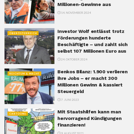
Millionen-Gewinne aus
14. NOVEMBER 2024
Investor Wolf entlässt trotz
OBERÖSTERREICH
Förderungen hunderte
Beschäftigte – und zahlt sich
selbst 107 Millionen Euro aus
24. OKTOBER 2024
Benkos Bilanz: 1.900 verlieren
REICHTUM & MACHT
ihre Jobs – er macht 300
Millionen Gewinn & kassiert
Steuergeld
7. JUNI 2023
Mit Staatshilfen kann man
CARTOONS
hervorragend Kündigungen
finanzieren!
9. AUGUST 2021