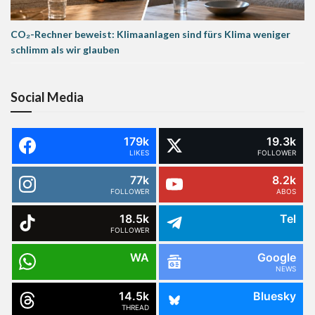
CO₂-Rechner beweist: Klimaanlagen sind fürs Klima weniger
schlimm als wir glauben
Social Media
179k
19.3k
LIKES
FOLLOWER
77k
8.2k
FOLLOWER
ABOS
18.5k
Tel
FOLLOWER
WA
Google
NEWS
14.5k
Bluesky
THREAD