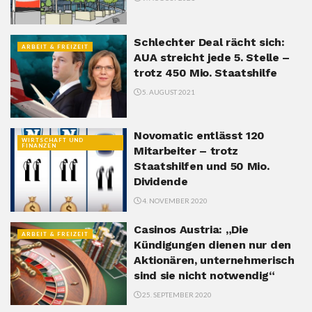
Schlechter Deal rächt sich:
ARBEIT & FREIZEIT
AUA streicht jede 5. Stelle –
trotz 450 Mio. Staatshilfe
5. AUGUST 2021
Novomatic entlässt 120
WIRTSCHAFT UND
FINANZEN
Mitarbeiter – trotz
Staatshilfen und 50 Mio.
Dividende
4. NOVEMBER 2020
Casinos Austria: „Die
ARBEIT & FREIZEIT
Kündigungen dienen nur den
Aktionären, unternehmerisch
sind sie nicht notwendig“
25. SEPTEMBER 2020