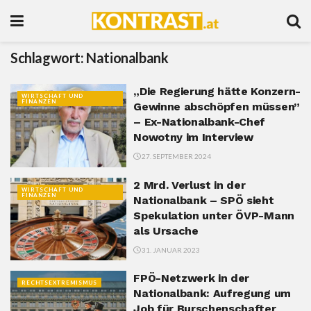
Schlagwort:
Nationalbank
„Die Regierung hätte Konzern-
WIRTSCHAFT UND
FINANZEN
Gewinne abschöpfen müssen”
– Ex-Nationalbank-Chef
Nowotny im Interview
27. SEPTEMBER 2024
2 Mrd. Verlust in der
WIRTSCHAFT UND
FINANZEN
Nationalbank – SPÖ sieht
Spekulation unter ÖVP-Mann
als Ursache
31. JANUAR 2023
FPÖ-Netzwerk in der
RECHTSEXTREMISMUS
Nationalbank: Aufregung um
Job für Burschenschafter