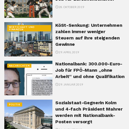
28. OKTOBER 2019
KöSt-Senkung: Unternehmen
WIRTSCHAFT UND
FINANZEN
zahlen immer weniger
Steuern auf ihre steigenden
Gewinne
29. APRIL 2019
Nationalbank: 300.000-Euro-
NACHRICHTEN
Job für FPÖ-Mann „ohne
Arbeit“ und ohne Qualifikation
29. JANUAR 2019
Sozialstaat-Gegnerin Kolm
POLITIK
und 4-fach Präsident Mahrer
werden mit Nationalbank-
Posten versorgt