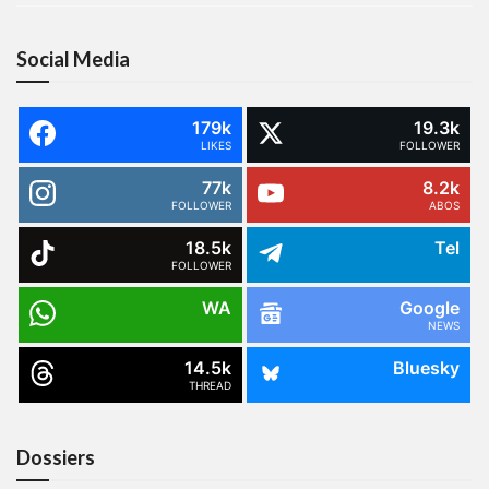
Social Media
179k
19.3k
LIKES
FOLLOWER
77k
8.2k
FOLLOWER
ABOS
18.5k
Tel
FOLLOWER
WA
Google
NEWS
14.5k
Bluesky
THREAD
Dossiers