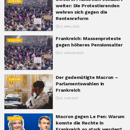
EUROPA
weiter: Die Protestierenden
wehren sich gegen die
Rentenreform
11. APRIL 2023
Frankreich: Massenproteste
EUROPA
gegen höheres Pensionsalter
31. JANUAR 2023
Der gedemütigte Macron –
EUROPA
Parlamentswahlen in
Frankreich
20. JUNI 2022
Macron gegen Le Pen: Warum
EUROPA
konnte die Rechte in
Frankreich so stark werden?