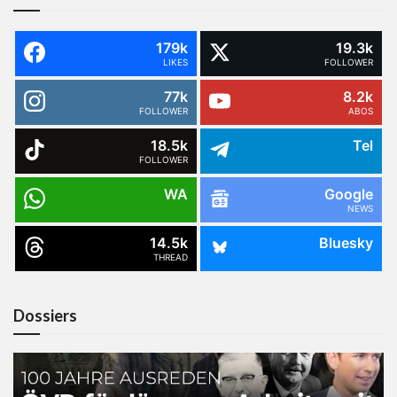
179k
19.3k
LIKES
FOLLOWER
77k
8.2k
FOLLOWER
ABOS
18.5k
Tel
FOLLOWER
WA
Google
NEWS
14.5k
Bluesky
THREAD
Dossiers