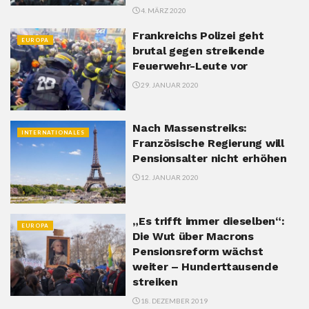
4. MÄRZ 2020
Frankreichs Polizei geht
EUROPA
brutal gegen streikende
Feuerwehr-Leute vor
29. JANUAR 2020
Nach Massenstreiks:
INTERNATIONALES
Französische Regierung will
Pensionsalter nicht erhöhen
12. JANUAR 2020
„Es trifft immer dieselben“:
EUROPA
Die Wut über Macrons
Pensionsreform wächst
weiter – Hunderttausende
streiken
18. DEZEMBER 2019