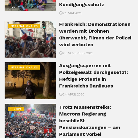
Kündigungsschutz
26. MAI 2021
Frankreich: Demonstrationen
INTERNATIONALES
werden mit Drohnen
überwacht, Filmen der Polizei
wird verboten
25. NOVEMBER 2020
Ausgangssperren mit
INTERNATIONALES
Polizeigewalt durchgesetzt:
Heftige Proteste in
Frankreichs Banlieues
24. APRIL 2020
Trotz Massenstreiks:
EUROPA
Macrons Regierung
beschließt
Pensionskürzungen – am
Parlament vorbei