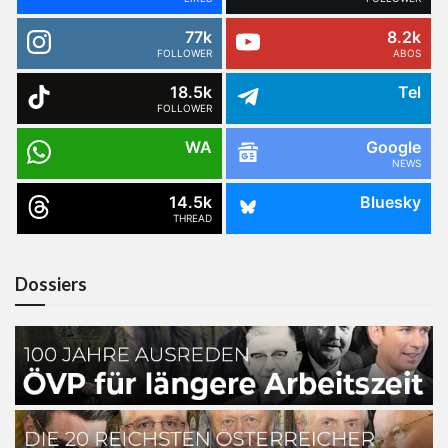
77k
8.2k
FOLLOWER
ABOS
18.5k
Tel
FOLLOWER
WA
Google
NEWS
14.5k
Bluesky
THREAD
Dossiers