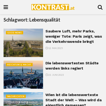
Schlagwort:
Lebensqualität
Saubere Luft, mehr Parks,
GOOD NEWS
weniger Tote: Paris zeigt, was
die Verkehrswende bringt
12. MAI 2025
Die lebenswertesten Städte
REICHTUM & MACHT
werden links regiert
22. JUNI 2023
Wien ist die lebenswerteste
NACHRICHTEN
Stadt der Welt – Was wird da
eigentlich gemessen?