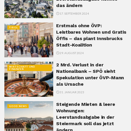
das ändern
17. SEPTEMBER 2024
Erstmals ohne ÖVP:
TIROL
Leistbares Wohnen und Gratis
Öffis – das plant Innsbrucks
Stadt-Koalition
29. AUGUST 2024
2 Mrd. Verlust in der
WIRTSCHAFT UND
FINANZEN
Nationalbank – SPÖ sieht
Spekulation unter ÖVP-Mann
als Ursache
31. JANUAR 2023
Steigende Mieten & leere
GOOD NEWS
Wohnungen:
Leerstandsabgabe in der
Steiermark soll das jetzt
ändern