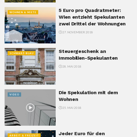
5 Euro pro Quadratmeter:
WOHNEN & MIETE
Wien entzieht Spekulanten
zwei Drittel der Wohnungen
27. NOVEMBER 2018
Steuergeschenk an
SCHWARZ-BLAU
Immobilien-Spekulanten
28. MAI 2018
Die Spekulation mit dem
VIDEO
Wohnen
25. MAI 2018
Jeder Euro für den
ARBEIT & FREIZEIT