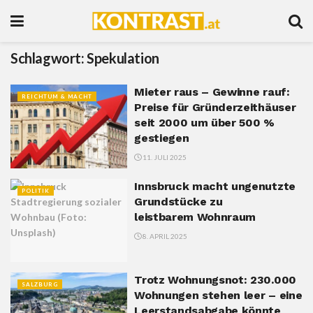
Schlagwort:
Spekulation
Mieter raus – Gewinne rauf:
REICHTUM & MACHT
Preise für Gründerzeithäuser
seit 2000 um über 500 %
gestiegen
11. JULI 2025
Innsbruck macht ungenutzte
POLITIK
Grundstücke zu
leistbarem Wohnraum
8. APRIL 2025
Trotz Wohnungsnot: 230.000
SALZBURG
Wohnungen stehen leer – eine
Leerstandsabgabe könnte