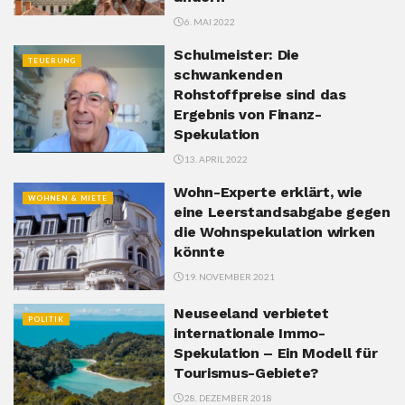
6. MAI 2022
Schulmeister: Die
TEUERUNG
schwankenden
Rohstoffpreise sind das
Ergebnis von Finanz-
Spekulation
13. APRIL 2022
Wohn-Experte erklärt, wie
WOHNEN & MIETE
eine Leerstandsabgabe gegen
die Wohnspekulation wirken
könnte
19. NOVEMBER 2021
Neuseeland verbietet
POLITIK
internationale Immo-
Spekulation – Ein Modell für
Tourismus-Gebiete?
28. DEZEMBER 2018