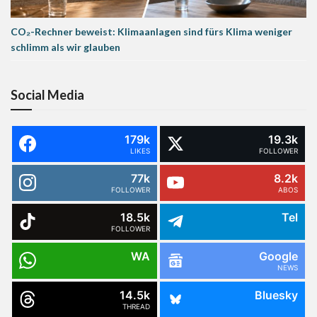
CO₂-Rechner beweist: Klimaanlagen sind fürs Klima weniger
schlimm als wir glauben
Social Media
179k
19.3k
LIKES
FOLLOWER
77k
8.2k
FOLLOWER
ABOS
18.5k
Tel
FOLLOWER
WA
Google
NEWS
14.5k
Bluesky
THREAD