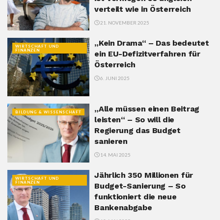
verteilt wie in Österreich
21. NOVEMBER 2025
„Kein Drama“ – Das bedeutet
WIRTSCHAFT UND
FINANZEN
ein EU-Defizitverfahren für
Österreich
6. JUNI 2025
„Alle müssen einen Beitrag
BILDUNG & WISSENSCHAFT
leisten“ – So will die
Regierung das Budget
sanieren
14. MAI 2025
Jährlich 350 Millionen für
WIRTSCHAFT UND
FINANZEN
Budget-Sanierung – So
funktioniert die neue
Bankenabgabe