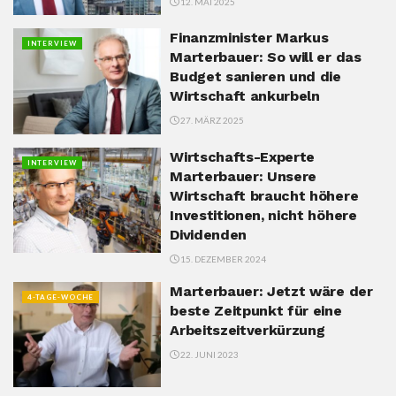
12. MAI 2025
Finanzminister Markus
INTERVIEW
Marterbauer: So will er das
Budget sanieren und die
Wirtschaft ankurbeln
27. MÄRZ 2025
Wirtschafts-Experte
INTERVIEW
Marterbauer: Unsere
Wirtschaft braucht höhere
Investitionen, nicht höhere
Dividenden
15. DEZEMBER 2024
Marterbauer: Jetzt wäre der
4-TAGE-WOCHE
beste Zeitpunkt für eine
Arbeitszeitverkürzung
22. JUNI 2023