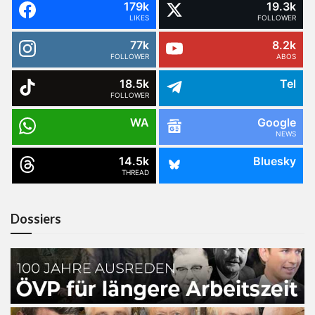
179k
19.3k
LIKES
FOLLOWER
77k
8.2k
FOLLOWER
ABOS
18.5k
Tel
FOLLOWER
WA
Google
NEWS
14.5k
Bluesky
THREAD
Dossiers