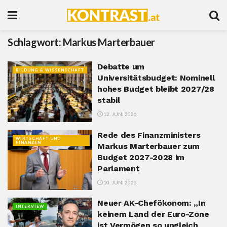
Schlagwort:
Markus Marterbauer
Debatte um
BILDUNG & WISSENSCHAFT
Universitätsbudget: Nominell
hohes Budget bleibt 2027/28
stabil
12. JUNI 2026
Rede des Finanzministers
WIRTSCHAFT UND
FINANZEN
Markus Marterbauer zum
Budget 2027-2028 im
Parlament
10. JUNI 2026
Neuer AK-Chefökonom: „In
INTERVIEW
keinem Land der Euro-Zone
ist Vermögen so ungleich