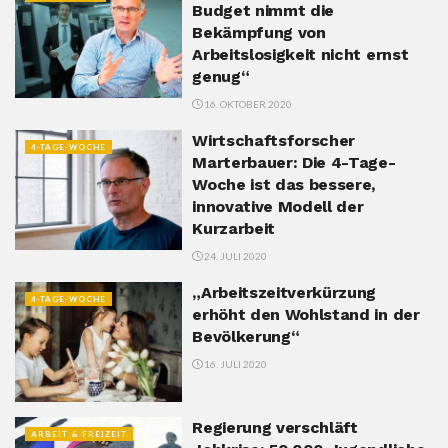
Budget nimmt die
Bekämpfung von
Arbeitslosigkeit nicht ernst
genug“
16. OKTOBER 2020
Wirtschaftsforscher
4-TAGE-WOCHE
Marterbauer: Die 4-Tage-
Woche ist das bessere,
innovative Modell der
Kurzarbeit
24. JULI 2020
„Arbeitszeitverkürzung
4-TAGE-WOCHE
erhöht den Wohlstand in der
Bevölkerung“
16. JULI 2020
Regierung verschläft
ARBEIT & FREIZEIT