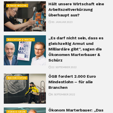
Hält unsere Wirtschaft eine
4-TAGE-WOCHE
Arbeitszeitverkürzung
überhaupt aus?
30. JANUAR 2023
„Es darf nicht sein, dass es
REICHTUM & MACHT
gleichzeitig Armut und
Milliardäre gibt“, sagen die
Ökonomen Marterbauer &
Schürz
22. SEPTEMBER 2022
ÖGB fordert 2.000 Euro
NACHRICHTEN
Mindestlohn – für alle
Branchen
8. SEPTEMBER 2022
Ökonom Marterbauer: „Das
TÜRKIS-GRÜN