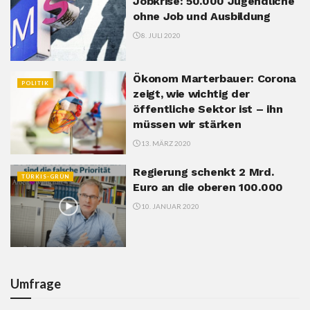
Jobkrise: 50.000 Jugendliche
ohne Job und Ausbildung
8. JULI 2020
Ökonom Marterbauer: Corona
POLITIK
zeigt, wie wichtig der
öffentliche Sektor ist – ihn
müssen wir stärken
13. MÄRZ 2020
Regierung schenkt 2 Mrd.
TÜRKIS-GRÜN
Euro an die oberen 100.000
10. JANUAR 2020
Umfrage