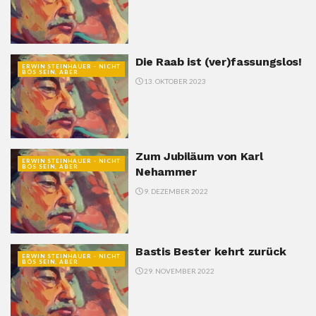
Die Raab ist (ver)fassungslos!
ERWIN STEINHAUER - NICHT
BÖS SEIN, ABER
13. OKTOBER 2023
Zum Jubiläum von Karl
ERWIN STEINHAUER - NICHT
BÖS SEIN, ABER
Nehammer
9. DEZEMBER 2022
Bastis Bester kehrt zurück
ERWIN STEINHAUER - NICHT
BÖS SEIN, ABER
29. NOVEMBER 2022