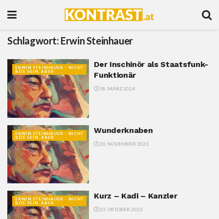
Schlagwort:
Erwin Steinhauer
Der Inschinör als Staatsfunk-
ERWIN STEINHAUER - NICHT
BÖS SEIN, ABER
Funktionär
18. MÄRZ 2024
Wunderknaben
ERWIN STEINHAUER - NICHT
BÖS SEIN, ABER
20. NOVEMBER 2023
Kurz – Kadi – Kanzler
ERWIN STEINHAUER - NICHT
BÖS SEIN, ABER
23. OKTOBER 2023