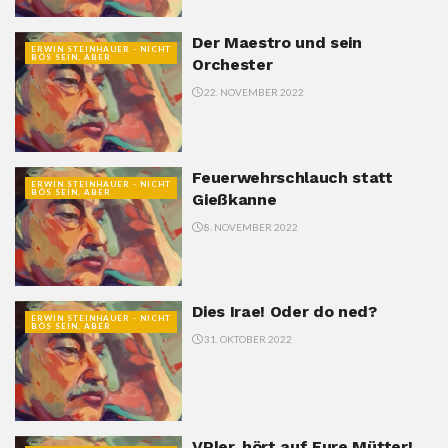
Der Maestro und sein
ERWIN STEINHAUER - NICHT
BÖS SEIN, ABER
Orchester
22. NOVEMBER 2022
Feuerwehrschlauch statt
ERWIN STEINHAUER - NICHT
BÖS SEIN, ABER
Gießkanne
8. NOVEMBER 2022
Dies Irae! Oder do ned?
ERWIN STEINHAUER - NICHT
BÖS SEIN, ABER
31. OKTOBER 2022
VPler, hört auf Eure Mütter!