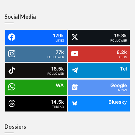
Social Media
179k
19.3k
LIKES
FOLLOWER
77k
8.2k
FOLLOWER
ABOS
18.5k
Tel
FOLLOWER
WA
Google
NEWS
14.5k
Bluesky
THREAD
Dossiers