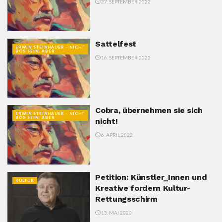
27. SEPTEMBER 2022
Sattelfest
ERWIN STEINHAUER - NICHT
BÖS SEIN, ABER
16. SEPTEMBER 2022
Cobra, übernehmen sie sich
ERWIN STEINHAUER - NICHT
BÖS SEIN, ABER
nicht!
6. APRIL 2022
Petition: Künstler_Innen und
KULTUR
Kreative fordern Kultur-
Rettungsschirm
13. MAI 2020