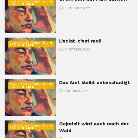
ERWIN STEINHAUER - NICHT
BÖS SEIN, ABER
25. OKTOBER 2022
L’eclat, c’est moi!
ERWIN STEINHAUER - NICHT
BÖS SEIN, ABER
17. OKTOBER 2022
Das Amt bleibt unbeschädigt
ERWIN STEINHAUER - NICHT
BÖS SEIN, ABER
3. OKTOBER 2022
Gejodelt wird auch nach der
ERWIN STEINHAUER - NICHT
BÖS SEIN, ABER
Wahl