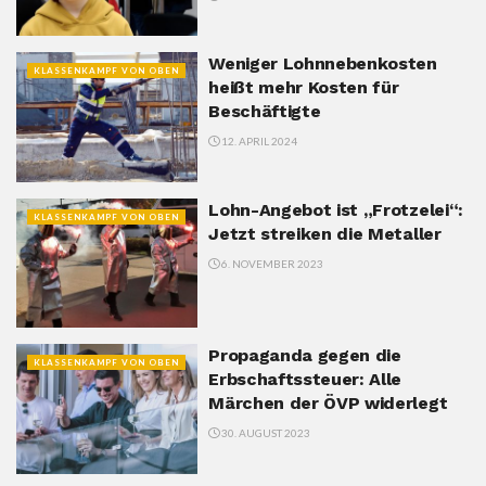
Weniger Lohnnebenkosten
KLASSENKAMPF VON OBEN
heißt mehr Kosten für
Beschäftigte
12. APRIL 2024
Lohn-Angebot ist „Frotzelei“:
KLASSENKAMPF VON OBEN
Jetzt streiken die Metaller
6. NOVEMBER 2023
Propaganda gegen die
KLASSENKAMPF VON OBEN
Erbschaftssteuer: Alle
Märchen der ÖVP widerlegt
30. AUGUST 2023