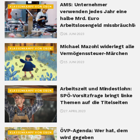
AMS: Unternehmer
KLASSENKAMPF VON OBEN
verwenden jedes Jahr eine
halbe Mrd. Euro
Arbeitslosengeld missbräuchlic
28. JUNI 2023
Michael Mazohl widerlegt alle
KLASSENKAMPF VON OBEN
Vermögenssteuer-Märchen
15. JUNI 2023
Arbeitszeit und Mindestlohn:
KLASSENKAMPF VON OBEN
SPÖ-Vorsitzfrage bringt linke
Themen auf die Titelseiten
27. APRIL 2023
ÖVP-Agenda: Wer hat, dem
KLASSENKAMPF VON OBEN
wird gegeben