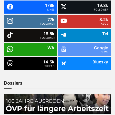
179k
19.3k
LIKES
FOLLOWER
77k
8.2k
FOLLOWER
ABOS
18.5k
Tel
FOLLOWER
WA
Google
NEWS
14.5k
Bluesky
THREAD
Dossiers