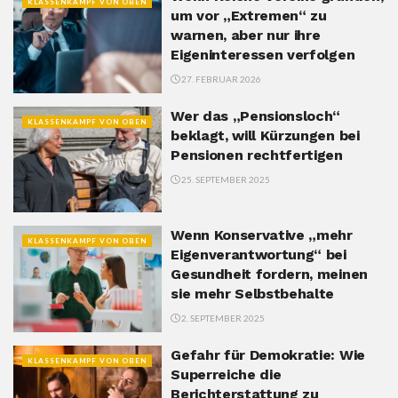
KLASSENKAMPF VON OBEN
um vor „Extremen“ zu
warnen, aber nur ihre
Eigeninteressen verfolgen
27. FEBRUAR 2026
Wer das „Pensionsloch“
KLASSENKAMPF VON OBEN
beklagt, will Kürzungen bei
Pensionen rechtfertigen
25. SEPTEMBER 2025
Wenn Konservative „mehr
KLASSENKAMPF VON OBEN
Eigenverantwortung“ bei
Gesundheit fordern, meinen
sie mehr Selbstbehalte
2. SEPTEMBER 2025
Gefahr für Demokratie: Wie
KLASSENKAMPF VON OBEN
Superreiche die
Berichterstattung zu