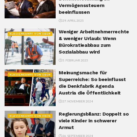
Vermögenssteuern
beeinflussen
29. APRIL 2025
Weniger Arbeitnehmerrechte
KLASSENKAMPF VON OBEN
& weniger Urlaub: Wenn
Bürokratieabbau zum
Sozialabbau wird
5. FEBRUAR 2025
Meinungsmache für
KLASSENKAMPF VON OBEN
Superreiche: So beeinflusst
die Denkfabrik Agenda
Austria die Öffentlichkeit
27. NOVEMBER 2024
Regierungsbilanz: Doppelt so
KLASSENKAMPF VON OBEN
viele Kinder in schwerer
Armut
26. SEPTEMBER 2024