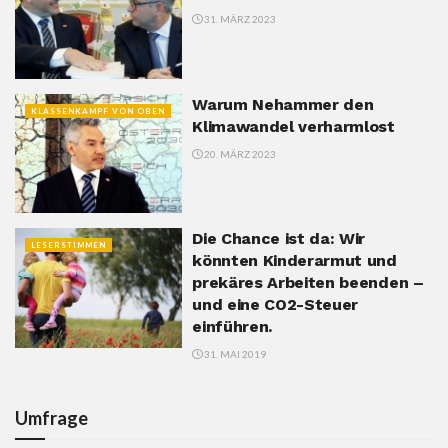
31. MÄRZ 2023
Warum Nehammer den
KLASSENKAMPF VON OBEN
Klimawandel verharmlost
20. MÄRZ 2023
Die Chance ist da: Wir
LESERSTIMMEN
könnten Kinderarmut und
prekäres Arbeiten beenden –
und eine CO2-Steuer
einführen.
31. MAI 2019
Umfrage