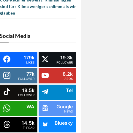
sind fürs Klima weniger schlimm als wir
glauben
Social Media
179k
19.3k
LIKES
FOLLOWER
77k
8.2k
FOLLOWER
ABOS
18.5k
Tel
FOLLOWER
WA
Google
NEWS
14.5k
Bluesky
THREAD