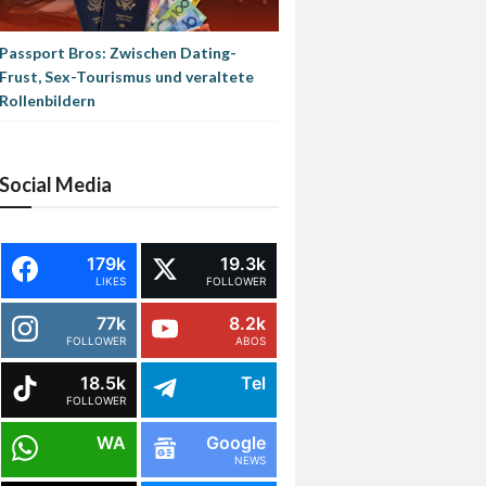
Passport Bros: Zwischen Dating-
Frust, Sex-Tourismus und veraltete
Rollenbildern
Social Media
179k
19.3k
LIKES
FOLLOWER
77k
8.2k
FOLLOWER
ABOS
18.5k
Tel
FOLLOWER
WA
Google
NEWS