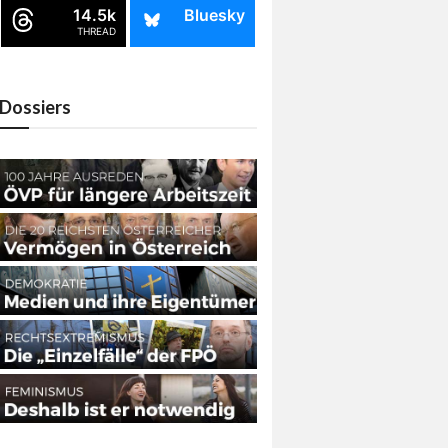
14.5k
Bluesky
THREAD
Dossiers