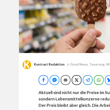
Kontrast Redaktion
in
Good News
,
Teuerung
,
Wi
Facebook
Facebook Messenger
E-Mail
Twitter
Telegram
Wha
Aktuell sind nicht nur die Preise im
sondern Lebensmittelkonzerne reduzi
Der Preis bleibt aber gleich. Die Arb