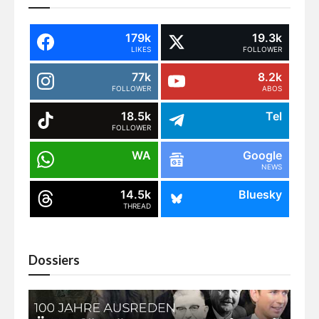
179k
19.3k
LIKES
FOLLOWER
77k
8.2k
FOLLOWER
ABOS
18.5k
Tel
FOLLOWER
WA
Google
NEWS
14.5k
Bluesky
THREAD
Dossiers