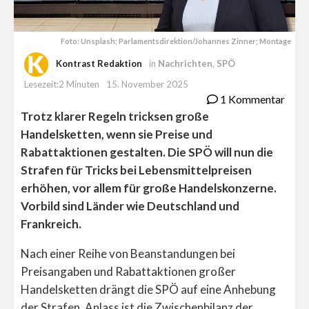
Foto: Unsplash; Parlamentsdirektion/Johannes Zinner; Montage
Kontrast Redaktion
in
Nachrichten
,
SPÖ
Lesezeit:2 Minuten
15. November 2025
1 Kommentar
Trotz klarer Regeln tricksen große
Handelsketten, wenn sie Preise und
Rabattaktionen gestalten. Die SPÖ will nun die
Strafen für Tricks bei Lebensmittelpreisen
erhöhen, vor allem für große Handelskonzerne.
Vorbild sind Länder wie Deutschland und
Frankreich.
Nach einer Reihe von Beanstandungen bei
Preisangaben und Rabattaktionen großer
Handelsketten drängt die SPÖ auf eine Anhebung
der Strafen. Anlass ist die Zwischenbilanz der