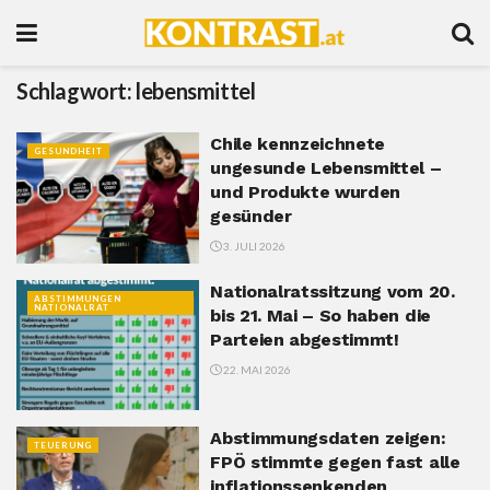
Schlagwort:
lebensmittel
Chile kennzeichnete
GESUNDHEIT
ungesunde Lebensmittel –
und Produkte wurden
gesünder
3. JULI 2026
Nationalratssitzung vom 20.
ABSTIMMUNGEN
NATIONALRAT
bis 21. Mai – So haben die
Parteien abgestimmt!
22. MAI 2026
Abstimmungsdaten zeigen:
TEUERUNG
FPÖ stimmte gegen fast alle
inflationssenkenden