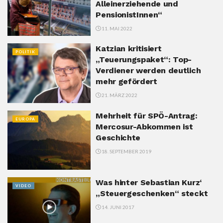
Alleinerziehende und
PensionistInnen“
11. MAI 2022
Katzian kritisiert
POLITIK
„Teuerungspaket“: Top-
Verdiener werden deutlich
mehr gefördert
21. MÄRZ 2022
Mehrheit für SPÖ-Antrag:
EUROPA
Mercosur-Abkommen ist
Geschichte
18. SEPTEMBER 2019
Was hinter Sebastian Kurz‘
VIDEO
„Steuergeschenken“ steckt
14. JUNI 2017