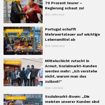
70 Prozent teurer –
Regierung schaut zu!
11. APRIL 2023
Portugal schafft
GOOD NEWS
Mehrwertsteuer auf wichtige
Lebensmittel ab
30. MÄRZ 2023
Mittelschicht rutscht in
TEUERUNG
Armut, Sozialmarkt-Kunden
werden mehr: „Ich verstehe
nicht, warum man das
zulässt!“
28. JUNI 2022
Sozialmarkt-Boom: „Die
GESELLSCHAFT
meisten unserer Kunden sind