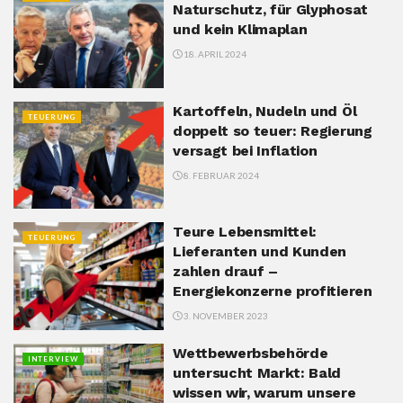
Naturschutz, für Glyphosat
und kein Klimaplan
18. APRIL 2024
Kartoffeln, Nudeln und Öl
TEUERUNG
doppelt so teuer: Regierung
versagt bei Inflation
8. FEBRUAR 2024
Teure Lebensmittel:
TEUERUNG
Lieferanten und Kunden
zahlen drauf –
Energiekonzerne profitieren
3. NOVEMBER 2023
Wettbewerbsbehörde
INTERVIEW
untersucht Markt: Bald
wissen wir, warum unsere