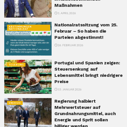
Maßnahmen
1. APRIL 2026
Nationalratssitzung vom 25.
ABSTIMMUNGEN
NATIONALRAT
Februar – So haben die
Parteien abgestimmt!
26. FEBRUAR 2026
Portugal und Spanien zeigen:
TEUERUNG
Steuersenkung auf
Lebensmittel bringt niedrigere
Preise
15. JANUAR 2026
Regierung halbiert
ENERGIE
Mehrwertsteuer auf
Grundnahrungsmittel, auch
Energie und Sprit sollen
billiger werden