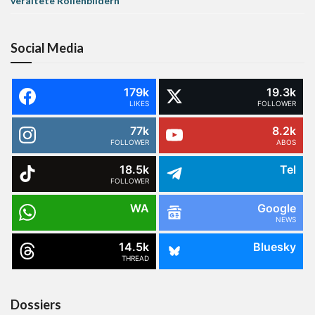
veraltete Rollenbildern
Social Media
179k
19.3k
LIKES
FOLLOWER
77k
8.2k
FOLLOWER
ABOS
18.5k
Tel
FOLLOWER
WA
Google
NEWS
14.5k
Bluesky
THREAD
Dossiers