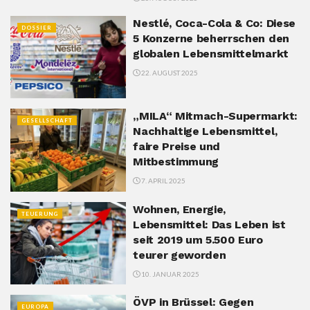
Nestlé, Coca-Cola & Co: Diese
DOSSIER
5 Konzerne beherrschen den
globalen Lebensmittelmarkt
22. AUGUST 2025
„MILA“ Mitmach-Supermarkt:
GESELLSCHAFT
Nachhaltige Lebensmittel,
faire Preise und
Mitbestimmung
7. APRIL 2025
Wohnen, Energie,
TEUERUNG
Lebensmittel: Das Leben ist
seit 2019 um 5.500 Euro
teurer geworden
10. JANUAR 2025
ÖVP in Brüssel: Gegen
EUROPA