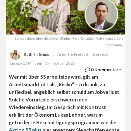
Lukas Lehner über die Aktion 55 plus (Foto: Unsplash/getty images, Caio
Kaufmann/)
Kathrin Glösel
in
Arbeit & Freizeit
,
Interview
Lesezeit:5 Minuten
17. Februar 2026
0 Kommentare
Wer mit über 55 arbeitslos wird, gilt am
Arbeitsmarkt oft als „Risiko“ – zu krank, zu
unflexibel, angeblich selbst schuld am Jobverlust.
Solche Vorurteile erschweren den
Wiedereinstieg. Im Gespräch mit Kontrast
erklärt der Ökonom Lukas Lehner, warum
geförderte Beschäftigungsprogramme wie die
Aktion 55 plus
hier ansetzen: Sie schaffen echte,