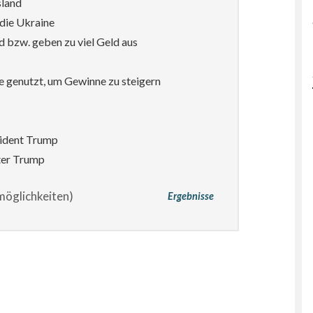
sland
die Ukraine
d bzw. geben zu viel Geld aus
e genutzt, um Gewinne zu steigern
sident Trump
ter Trump
öglichkeiten)
Ergebnisse