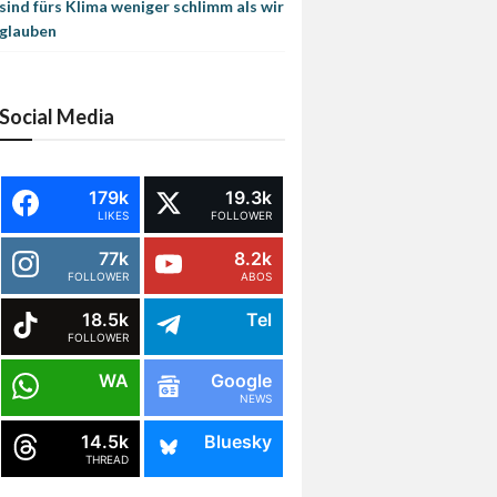
sind fürs Klima weniger schlimm als wir
glauben
Social Media
179k
19.3k
LIKES
FOLLOWER
77k
8.2k
FOLLOWER
ABOS
18.5k
Tel
FOLLOWER
WA
Google
NEWS
14.5k
Bluesky
THREAD