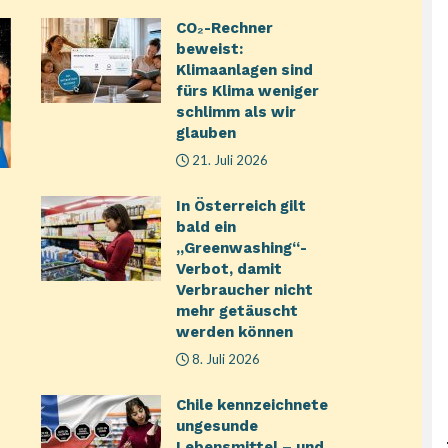
CO₂-Rechner
beweist:
Klimaanlagen sind
fürs Klima weniger
schlimm als wir
glauben
21. Juli 2026
In Österreich gilt
bald ein
„Greenwashing“-
Verbot, damit
Verbraucher nicht
mehr getäuscht
werden können
8. Juli 2026
Chile kennzeichnete
ungesunde
Lebensmittel – und