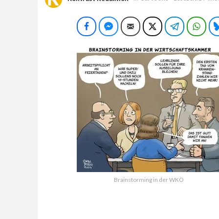
Facebook
Facebook Messenger
E-Mail
Twitter
Telegram
Wha
Brainstorming in der WKÖ