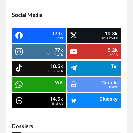
Social Media
179k
19.3k
LIKES
FOLLOWER
77k
8.2k
FOLLOWER
ABOS
18.5k
Tel
FOLLOWER
WA
Google
NEWS
14.5k
Bluesky
THREAD
Dossiers