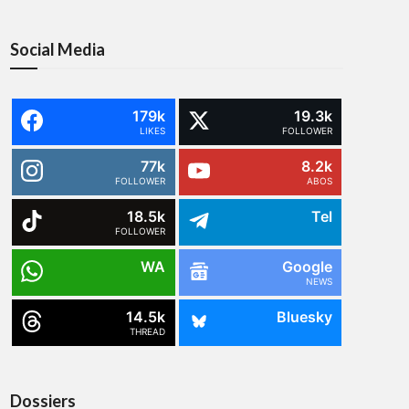
Social Media
179k
19.3k
LIKES
FOLLOWER
77k
8.2k
FOLLOWER
ABOS
18.5k
Tel
FOLLOWER
WA
Google
NEWS
14.5k
Bluesky
THREAD
Dossiers