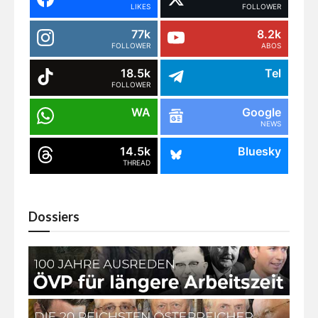
LIKES
FOLLOWER
77k
8.2k
FOLLOWER
ABOS
18.5k
Tel
FOLLOWER
WA
Google
NEWS
14.5k
Bluesky
THREAD
Dossiers