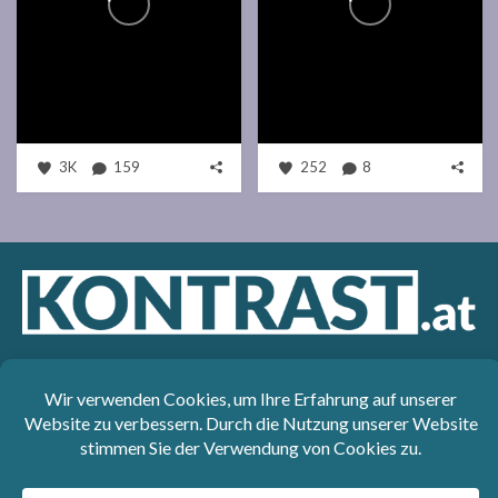
3K
159
252
8
Das sozialdemokratische Magazin Kontrast.at begleitet mit
seinen Beiträgen die aktuelle Politik. Wir betrachten
Gesellschaft, Staat und Wirtschaft von einem progressiven,
emanzipatorischen Standpunkt aus. Kontrast wirft den Blick der
sozialen Gerechtigkeit auf die Welt.