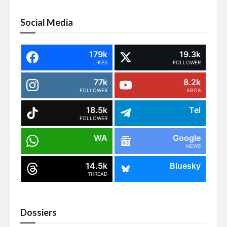
Social Media
179k
19.3k
LIKES
FOLLOWER
77k
8.2k
FOLLOWER
ABOS
18.5k
Tel
FOLLOWER
WA
Google
NEWS
14.5k
Bluesky
THREAD
Dossiers