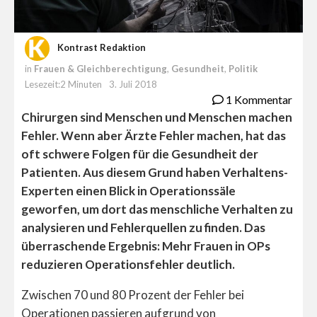
Kontrast Redaktion
in
Frauen & Gleichberechtigung
,
Gesundheit
,
Politik
Lesezeit:2 Minuten
3. Juli 2018
1 Kommentar
Chirurgen sind Menschen und Menschen machen
Fehler. Wenn aber Ärzte Fehler machen, hat das
oft schwere Folgen für die Gesundheit der
Patienten. Aus diesem Grund haben Verhaltens-
Experten einen Blick in Operationssäle
geworfen, um dort das menschliche Verhalten zu
analysieren und Fehlerquellen zu finden. Das
überraschende Ergebnis: Mehr Frauen in OPs
reduzieren Operationsfehler deutlich.
Zwischen 70 und 80 Prozent der Fehler bei
Operationen passieren aufgrund von