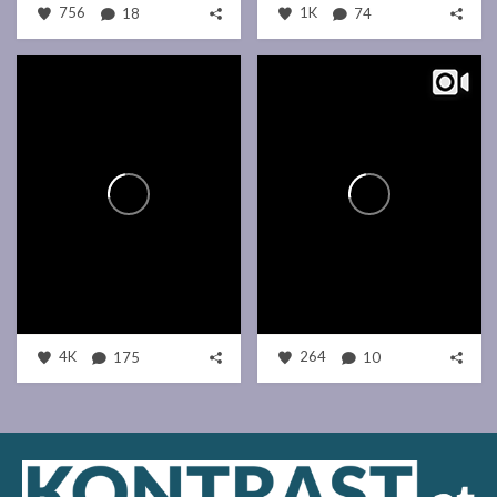
756
18
1K
74
4K
175
264
10