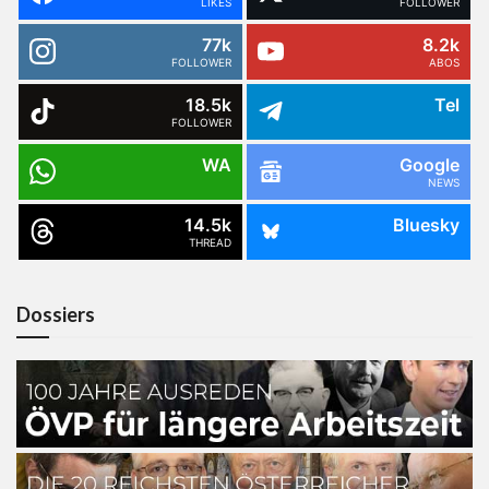
LIKES
FOLLOWER
77k
8.2k
FOLLOWER
ABOS
18.5k
Tel
FOLLOWER
WA
Google
NEWS
14.5k
Bluesky
THREAD
Dossiers