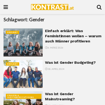
Schlagwort:
Gender
Einfach erklärt: Was
ERKLÄRT
Feministinnen wollen – warum
auch Männer profitieren
6. MÄRZ 2026
Was ist Gender Budgeting?
ERKLÄRT
18. APRIL 2024
Was ist Gender
FRAUEN &
GLEICHBERECHTIGUNG
Mainstreaming?