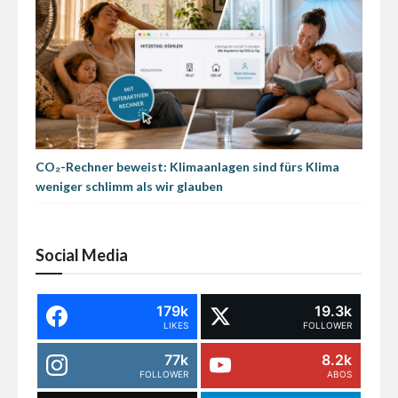
CO₂-Rechner beweist: Klimaanlagen sind fürs Klima
weniger schlimm als wir glauben
Social Media
179k
19.3k
LIKES
FOLLOWER
77k
8.2k
FOLLOWER
ABOS