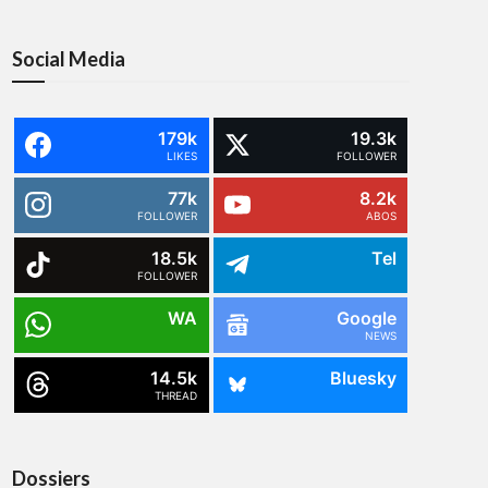
Social Media
179k
19.3k
LIKES
FOLLOWER
77k
8.2k
FOLLOWER
ABOS
18.5k
Tel
FOLLOWER
WA
Google
NEWS
14.5k
Bluesky
THREAD
Dossiers