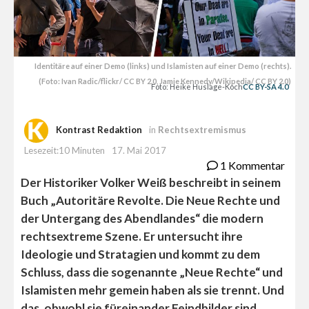
Identitäre auf einer Demo (links) und Islamisten auf einer Demo (rechts).
(Foto: Ivan Radic/flickr/ CC BY 2.0, Jamie Kennedy/Wikipedia/ CC BY 2.0)
Foto: Heike Huslage-Koch
CC BY-SA 4.0
Kontrast Redaktion
in
Rechtsextremismus
Lesezeit:10 Minuten
17. Mai 2017
1 Kommentar
Der Historiker Volker Weiß beschreibt in seinem
Buch „Autoritäre Revolte. Die Neue Rechte und
der Untergang des Abendlandes“ die modern
rechtsextreme Szene. Er untersucht ihre
Ideologie und Stratagien und kommt zu dem
Schluss, dass die sogenannte „Neue Rechte“ und
Islamisten mehr gemein haben als sie trennt. Und
das, obwohl sie füreinander Feindbilder sind.