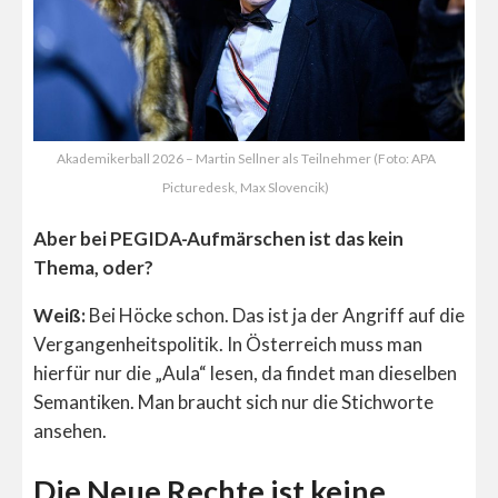
Akademikerball 2026 – Martin Sellner als Teilnehmer (Foto: APA
Picturedesk, Max Slovencik)
Aber bei PEGIDA-Aufmärschen ist das kein
Thema, oder?
Weiß:
Bei Höcke schon. Das ist ja der Angriff auf die
Vergangenheitspolitik. In Österreich muss man
hierfür nur die „Aula“ lesen, da findet man dieselben
Semantiken. Man braucht sich nur die Stichworte
ansehen.
Die Neue Rechte ist keine