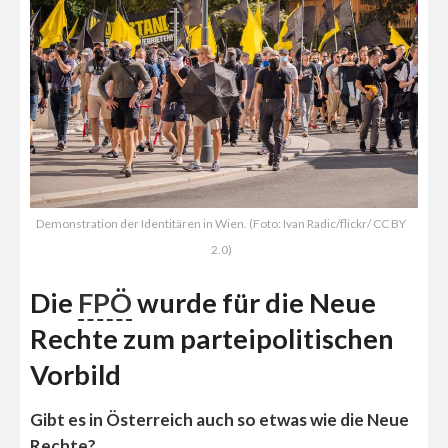
Demonstration der Identitären in Wien. (Foto: Ivan Radic/flickr/ CC BY
2.0)
Die
FPÖ
wurde für die Neue
Rechte zum parteipolitischen
Vorbild
Gibt es in Österreich auch so etwas wie die Neue
Rechte?