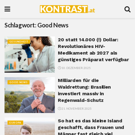
Schlagwort:
Good News
20 statt 14.000 (!) Dollar:
GESUNDHEIT
Revolutionäres HIV-
Medikament ab 2027 als
günstiges Präparat verfügbar
10. DEZEMBER 2025
Milliarden für die
GOOD NEWS
Waldrettung: Brasilien
investiert massiv in
Regenwald-Schutz
21. NOVEMBER 2025
So hat es das kleine Island
EUROPA
geschafft, dass Frauen und
Männer fast gleich viel