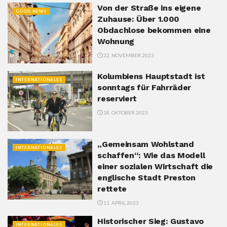
Von der Straße ins eigene
GOOD NEWS
Zuhause: Über 1.000
Obdachlose bekommen eine
Wohnung
22. NOVEMBER 2023
Kolumbiens Hauptstadt ist
INTERNATIONALES
sonntags für Fahrräder
reserviert
18. OKTOBER 2023
„Gemeinsam Wohlstand
INTERNATIONALES
schaffen“: Wie das Modell
einer sozialen Wirtschaft die
englische Stadt Preston
rettete
11. APRIL 2023
Historischer Sieg: Gustavo
INTERNATIONALES