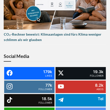
CO₂-Rechner beweist: Klimaanlagen sind fürs Klima weniger
schlimm als wir glauben
Social Media
179k
19.3k
LIKES
FOLLOWER
77k
8.2k
FOLLOWER
ABOS
18.5k
Tel
FOLLOWER