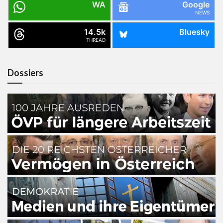
WA
Google
NEWS
14.5k
Bluesky
THREAD
Dossiers