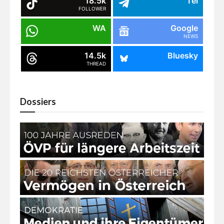
18.5k
Tel
FOLLOWER
WA
Google
NEWS
14.5k
Bluesky
THREAD
Dossiers