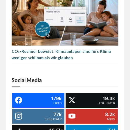
CO₂-Rechner beweist: Klimaanlagen sind fürs Klima
weniger schlimm als wir glauben
Social Media
179k
19.3k
LIKES
FOLLOWER
77k
8.2k
FOLLOWER
ABOS