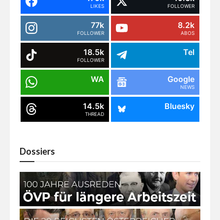
LIKES
FOLLOWER
77k
8.2k
FOLLOWER
ABOS
18.5k
Tel
FOLLOWER
WA
Google
NEWS
14.5k
Bluesky
THREAD
Dossiers