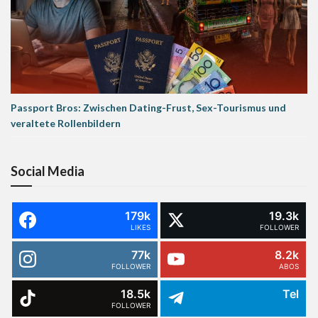
Passport Bros: Zwischen Dating-Frust, Sex-Tourismus und
veraltete Rollenbildern
Social Media
179k
19.3k
LIKES
FOLLOWER
77k
8.2k
FOLLOWER
ABOS
18.5k
Tel
FOLLOWER