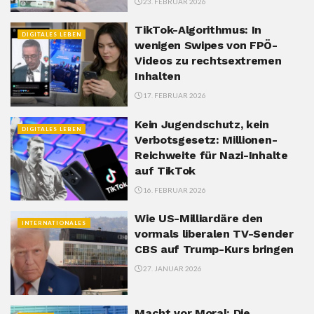
23. FEBRUAR 2026
TikTok-Algorithmus: In
DIGITALES LEBEN
wenigen Swipes von FPÖ-
Videos zu rechtsextremen
Inhalten
17. FEBRUAR 2026
Kein Jugendschutz, kein
DIGITALES LEBEN
Verbotsgesetz: Millionen-
Reichweite für Nazi-Inhalte
auf TikTok
16. FEBRUAR 2026
Wie US-Milliardäre den
INTERNATIONALES
vormals liberalen TV-Sender
CBS auf Trump-Kurs bringen
27. JANUAR 2026
Macht vor Moral: Die