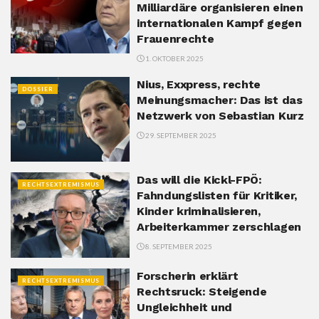
Milliardäre organisieren einen
internationalen Kampf gegen
Frauenrechte
1. OKTOBER 2025
Nius, Exxpress, rechte
DOSSIER
Meinungsmacher: Das ist das
Netzwerk von Sebastian Kurz
29. SEPTEMBER 2025
Das will die Kickl-FPÖ:
RECHTSEXTREMISMUS
Fahndungslisten für Kritiker,
Kinder kriminalisieren,
Arbeiterkammer zerschlagen
8. SEPTEMBER 2025
Forscherin erklärt
RECHTSEXTREMISMUS
Rechtsruck: Steigende
Ungleichheit und