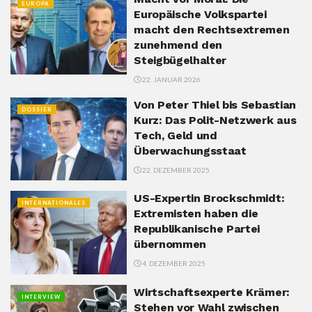
EUROPA
Europäische Volkspartei
macht den Rechtsextremen
zunehmend den
Steigbügelhalter
22. JANUAR 2026
Von Peter Thiel bis Sebastian
DOSSIER
Kurz: Das Polit-Netzwerk aus
Tech, Geld und
Überwachungsstaat
22. DEZEMBER 2025
US-Expertin Brockschmidt:
INTERNATIONALES
Extremisten haben die
Republikanische Partei
übernommen
4. DEZEMBER 2025
Wirtschaftsexperte Krämer:
INTERVIEW
Stehen vor Wahl zwischen