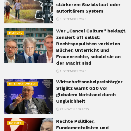
stärkerem Sozialstaat oder
autoritärem System
3. DEZEMBER 2025
Wer „Cancel Culture“ beklagt,
MEINUNG
zensiert oft selbst:
Rechtspopulisten verbieten
Bücher, Unterricht und
Frauenrechte, sobald sie an
der Macht sind
1. DEZEMBER 2025
Wirtschaftsnobelpreistärger
INTERNATIONALES
Stiglitz warnt G20 vor
globalem Notstand durch
Ungleichheit
27. NOVEMBER 2025
Rechte Politiker,
DOSSIER
Fundamentalisten und