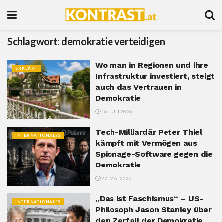
Schlagwort:
demokratie verteidigen
Wo man in Regionen und ihre
ERKLÄRT
Infrastruktur investiert, steigt
auch das Vertrauen in
Demokratie
16. JULI 2026
Tech-Milliardär Peter Thiel
INTERNATIONALES
kämpft mit Vermögen aus
Spionage-Software gegen die
Demokratie
27. MAI 2026
„Das ist Faschismus“ – US-
INTERNATIONALES
Philosoph Jason Stanley über
den Zerfall der Demokratie