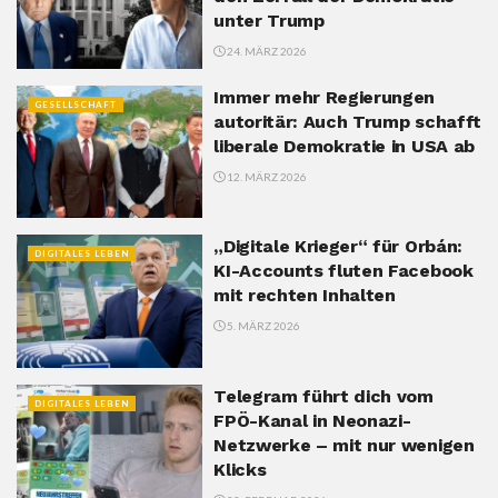
unter Trump
24. MÄRZ 2026
Immer mehr Regierungen
GESELLSCHAFT
autoritär: Auch Trump schafft
liberale Demokratie in USA ab
12. MÄRZ 2026
„Digitale Krieger“ für Orbán:
DIGITALES LEBEN
KI-Accounts fluten Facebook
mit rechten Inhalten
5. MÄRZ 2026
Telegram führt dich vom
DIGITALES LEBEN
FPÖ-Kanal in Neonazi-
Netzwerke – mit nur wenigen
Klicks