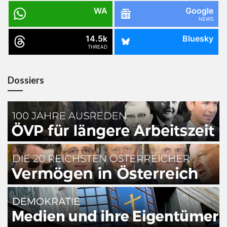
WA
Google
NEWS
14.5k
Bluesky
THREAD
Dossiers