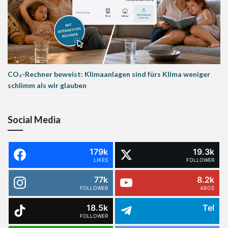
CO₂-Rechner beweist: Klimaanlagen sind fürs Klima weniger
schlimm als wir glauben
Social Media
179k
19.3k
LIKES
FOLLOWER
77k
8.2k
FOLLOWER
ABOS
18.5k
Tel
FOLLOWER