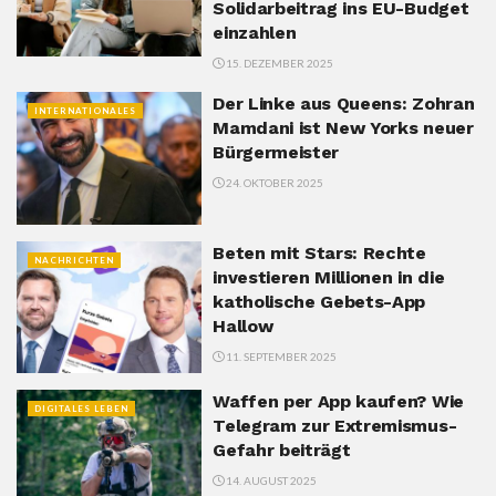
Solidarbeitrag ins EU-Budget
einzahlen
15. DEZEMBER 2025
Der Linke aus Queens: Zohran
INTERNATIONALES
Mamdani ist New Yorks neuer
Bürgermeister
24. OKTOBER 2025
Beten mit Stars: Rechte
NACHRICHTEN
investieren Millionen in die
katholische Gebets-App
Hallow
11. SEPTEMBER 2025
Waffen per App kaufen? Wie
DIGITALES LEBEN
Telegram zur Extremismus-
Gefahr beiträgt
14. AUGUST 2025