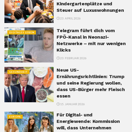
Kindergartenplätze und
Steuer auf Luxuswohnungen
23. APRIL 2026
Telegram führt dich vom
DIGITALES LEBEN
FPÖ-Kanal in Neonazi-
Netzwerke – mit nur wenigen
Klicks
23. FEBRUAR 2026
Neue US-
GESUNDHEIT
Ernährungsrichtlinien: Trump
und seine Regierung wollen,
dass US-Bürger mehr Fleisch
essen
15. JANUAR 2026
Für Digital- und
EUROPA
Energiewende: Kommission
will, dass Unternehmen