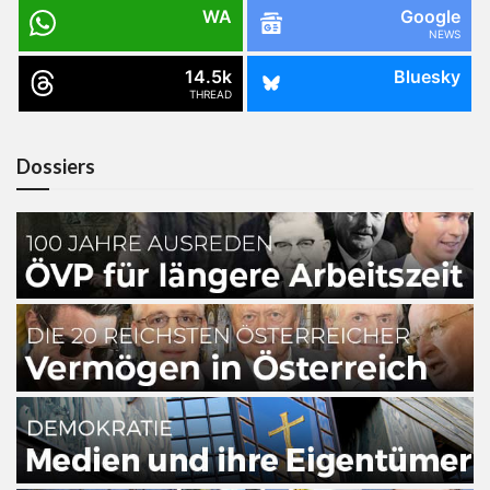
WA
Google
NEWS
14.5k
Bluesky
THREAD
Dossiers