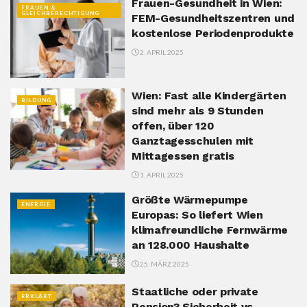
Frauen-Gesundheit in Wien:
FRAUEN &
GLEICHBERECHTIGUNG
FEM-Gesundheitszentren und
kostenlose Periodenprodukte
2. APRIL 2025
Wien: Fast alle Kindergärten
BILDUNG
sind mehr als 9 Stunden
offen, über 120
Ganztagesschulen mit
Mittagessen gratis
1. APRIL 2025
Größte Wärmepumpe
ENERGIE
Europas: So liefert Wien
klimafreundliche Fernwärme
an 128.000 Haushalte
25. MÄRZ 2025
Staatliche oder private
ERKLÄRT
Pension? Sicherheit vs.