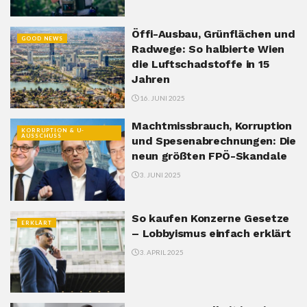
Öffi-Ausbau, Grünflächen und
GOOD NEWS
Radwege: So halbierte Wien
die Luftschadstoffe in 15
Jahren
16. JUNI 2025
Machtmissbrauch, Korruption
KORRUPTION & U-
AUSSCHUSS
und Spesenabrechnungen: Die
neun größten FPÖ-Skandale
3. JUNI 2025
So kaufen Konzerne Gesetze
ERKLÄRT
– Lobbyismus einfach erklärt
3. APRIL 2025