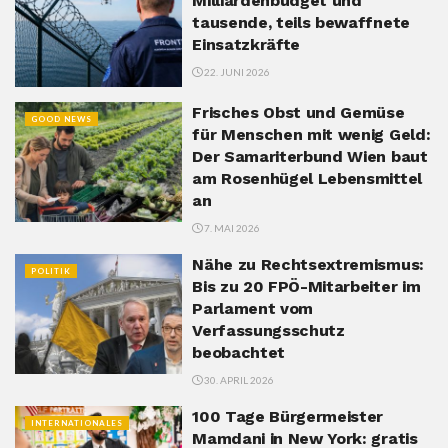
Milliardenbudget und
tausende, teils bewaffnete
Einsatzkräfte
22. JUNI 2026
Frisches Obst und Gemüse
GOOD NEWS
für Menschen mit wenig Geld:
Der Samariterbund Wien baut
am Rosenhügel Lebensmittel
an
7. MAI 2026
Nähe zu Rechtsextremismus:
POLITIK
Bis zu 20 FPÖ-Mitarbeiter im
Parlament vom
Verfassungsschutz
beobachtet
30. APRIL 2026
100 Tage Bürgermeister
INTERNATIONALES
Mamdani in New York: gratis